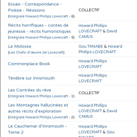
Essais - Correspondance -
Poésie - Révisions
COLLECTIF
(
Intégrale Howard Phillips Lovecraft
- 6)
Récits horrifiques - contes de
Howard Phillips
jeunesse - récits humoristiques
LOVECRAFT
&
David
CAMUS
(
Intégrale Howard Phillips Lovecraft
- 5)
Le Molosse
Gou TANABE
&
Howard
Phillips LOVECRAFT
(
Les Chefs-d'œuvre de Lovecraft
)
Howard Phillips
Commonplace Book
LOVECRAFT
Howard Phillips
Ténèbre sur Innsmouth
LOVECRAFT
Les Contrées du rêve
COLLECTIF
(
Intégrale Howard Phillips Lovecraft
- 1)
Les Montagnes hallucinées et
Howard Phillips
autres récits d'exploration
LOVECRAFT
&
David
CAMUS
(
Intégrale Howard Phillips Lovecraft
- 2)
Le Cauchemar d'Innsmouth -
Howard Phillips
Tome 2
LOVECRAFT
&
Gou