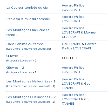
Howard Phillips
La Couleur tombée du ciel
LOVECRAFT
Howard Phillips
Par-delà le mur du sommeil
LOVECRAFT
Howard Phillips
Les Montagnes hallucinées -
LOVECRAFT
&
Maxime
tome 1
CHATTAM
Dans l'Abîme du temps
Gou TANABE
&
Howard
Phillips LOVECRAFT
(
Les Chefs-d'œuvre de Lovecraft
)
Œuvres - 1
COLLECTIF
(
Intégrale Lovecraft
- 1)
Œuvres - 2
Howard Phillips
LOVECRAFT
(
Intégrale Lovecraft
- 2)
Howard Phillips
Les Montagnes Hallucinées - 1
LOVECRAFT
&
Gou
(
Les Chefs-d'œuvre de Lovecraft
- 1)
TANABE
Howard Phillips
Les Montagnes Hallucinées - 2
LOVECRAFT
&
Gou
(
Les Chefs-d'œuvre de Lovecraft
- 2)
TANABE