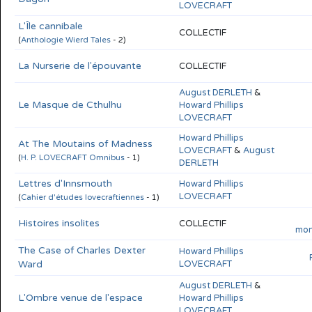
LOVECRAFT
L'Île cannibale
COLLECTIF
(
Anthologie Wierd Tales
- 2)
La Nurserie de l'épouvante
COLLECTIF
August DERLETH
&
Le Masque de Cthulhu
Howard Phillips
LOVECRAFT
Howard Phillips
At The Moutains of Madness
LOVECRAFT
&
August
(
H. P. LOVECRAFT Omnibus
- 1)
DERLETH
Lettres d'Innsmouth
Howard Phillips
LOVECRAFT
(
Cahier d'études lovecraftiennes
- 1)
Histoires insolites
COLLECTIF
mon
The Case of Charles Dexter
Howard Phillips
Ward
LOVECRAFT
August DERLETH
&
L'Ombre venue de l'espace
Howard Phillips
LOVECRAFT