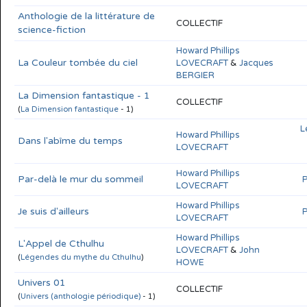
Anthologie de la littérature de
COLLECTIF
science-fiction
Howard Phillips
La Couleur tombée du ciel
LOVECRAFT
&
Jacques
BERGIER
La Dimension fantastique - 1
COLLECTIF
(
La Dimension fantastique
- 1)
L
Howard Phillips
Dans l'abîme du temps
LOVECRAFT
Howard Phillips
Par-delà le mur du sommeil
P
LOVECRAFT
Howard Phillips
Je suis d'ailleurs
P
LOVECRAFT
Howard Phillips
L'Appel de Cthulhu
LOVECRAFT
&
John
(
Légendes du mythe du Cthulhu
)
HOWE
Univers 01
COLLECTIF
(
Univers (anthologie périodique)
- 1)