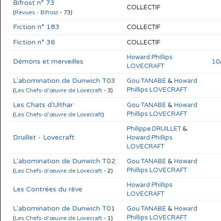
Bifrost n° 73
COLLECTIF
(
Revues - Bifrost
- 73)
Fiction n° 183
COLLECTIF
Fiction n° 36
COLLECTIF
Howard Phillips
Démons et merveilles
10
LOVECRAFT
L'abomination de Dunwich T03
Gou TANABE
&
Howard
Phillips LOVECRAFT
(
Les Chefs-d'œuvre de Lovecraft
- 3)
Les Chats d'Ulthar
Gou TANABE
&
Howard
Phillips LOVECRAFT
(
Les Chefs-d'œuvre de Lovecraft
)
Philippe DRUILLET
&
Druillet - Lovecraft
Howard Phillips
LOVECRAFT
L'abomination de Dunwich T02
Gou TANABE
&
Howard
Phillips LOVECRAFT
(
Les Chefs-d'œuvre de Lovecraft
- 2)
Howard Phillips
Les Contrées du rêve
LOVECRAFT
L'abomination de Dunwich T01
Gou TANABE
&
Howard
Phillips LOVECRAFT
(
Les Chefs-d'œuvre de Lovecraft
- 1)