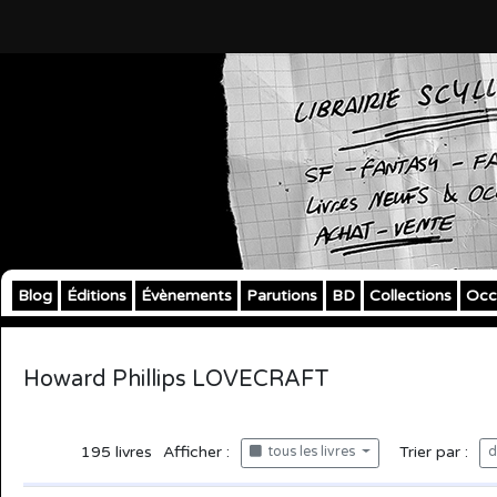
Blog
Éditions
Évènements
Parutions
BD
Collections
Occ
Howard Phillips LOVECRAFT
195
livres
Afficher :
Trier par :
tous les livres
d