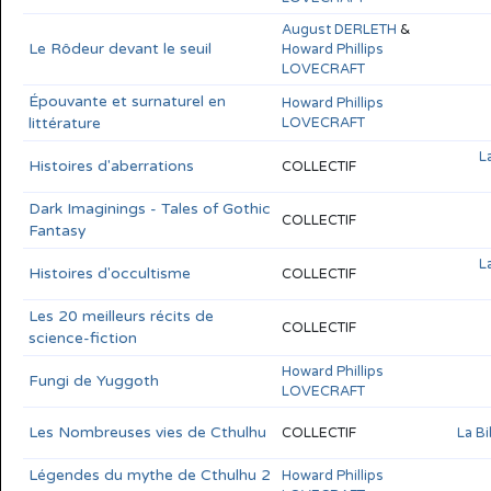
August DERLETH
&
Le Rôdeur devant le seuil
Howard Phillips
LOVECRAFT
Épouvante et surnaturel en
Howard Phillips
littérature
LOVECRAFT
L
Histoires d'aberrations
COLLECTIF
Dark Imaginings - Tales of Gothic
COLLECTIF
Fantasy
L
Histoires d'occultisme
COLLECTIF
Les 20 meilleurs récits de
COLLECTIF
science-fiction
Howard Phillips
Fungi de Yuggoth
LOVECRAFT
Les Nombreuses vies de Cthulhu
COLLECTIF
La B
Légendes du mythe de Cthulhu 2
Howard Phillips