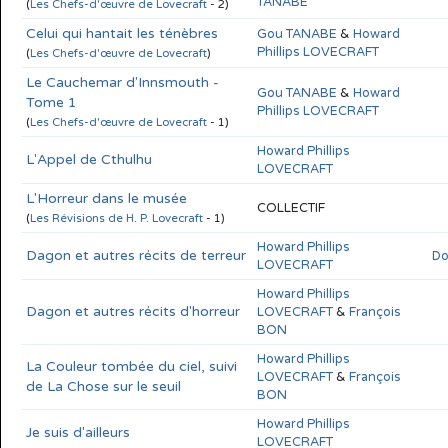
TANABE
(
Les Chefs-d'œuvre de Lovecraft
- 2)
Celui qui hantait les ténèbres
Gou TANABE
&
Howard
Phillips LOVECRAFT
(
Les Chefs-d'œuvre de Lovecraft
)
Le Cauchemar d'Innsmouth -
Gou TANABE
&
Howard
Tome 1
Phillips LOVECRAFT
(
Les Chefs-d'œuvre de Lovecraft
- 1)
Howard Phillips
L'Appel de Cthulhu
LOVECRAFT
L'Horreur dans le musée
COLLECTIF
(
Les Révisions de H. P. Lovecraft
- 1)
Howard Phillips
Dagon et autres récits de terreur
Do
LOVECRAFT
Howard Phillips
Dagon et autres récits d'horreur
LOVECRAFT
&
François
BON
Howard Phillips
La Couleur tombée du ciel, suivi
LOVECRAFT
&
François
de La Chose sur le seuil
BON
Howard Phillips
Je suis d'ailleurs
LOVECRAFT