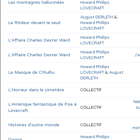
Les montagnes hallucinées
Howard Phillips
LOVECRAFT
August DERLETH
&
Le Rôdeur devant le seuil
Howard Phillips
LOVECRAFT
Howard Phillips
L'Affaire Charles Dexter Ward
LOVECRAFT
Howard Phillips
L'Affaire Charles Dexter Ward
J'
LOVECRAFT
Howard Phillips
Le Masque de Cthulhu
LOVECRAFT
&
August
DERLETH
L'Horreur dans le cimetière
COLLECTIF
NéO
L'Amérique fantastique de Poe à
COLLECTIF
ou
Lovecraft
Histoires d'outre-monde
COLLECTIF
mon
Howard Phillips
Dagon