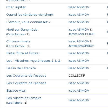
(
Early Asimov
- 1)
Cher Jupiter
Isaac ASIMOV
Quand les ténèbres viendront
Isaac ASIMOV
L'Amour, vous connaissez ?
Isaac ASIMOV
Noël sur Ganymède
Isaac ASIMOV
&
James McCREIGH
(
Early Asimov
- 2)
Chrono-minets
Isaac ASIMOV
&
James McCREIGH
(
Early Asimov
- 3)
Flûte, flûte et flûtes !
Isaac ASIMOV
Lot : Histoires mystérieuses 1 & 2
Isaac ASIMOV
La Fin de l'éternité
Isaac ASIMOV
Les Courants de l'espace
COLLECTIF
Les Courants de l'espace
Isaac ASIMOV
Espace vital
Isaac ASIMOV
Les robots et l'empire
Isaac ASIMOV
(
Les Robots
- 6)