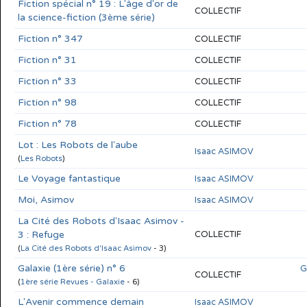
Fiction spécial n° 19 : L'âge d'or de
COLLECTIF
la science-fiction (3ème série)
Fiction n° 347
COLLECTIF
Fiction n° 31
COLLECTIF
Fiction n° 33
COLLECTIF
Fiction n° 98
COLLECTIF
Fiction n° 78
COLLECTIF
Lot : Les Robots de l'aube
Isaac ASIMOV
(
Les Robots
)
Le Voyage fantastique
Isaac ASIMOV
Moi, Asimov
Isaac ASIMOV
La Cité des Robots d'Isaac Asimov -
3 : Refuge
COLLECTIF
(
La Cité des Robots d'Isaac Asimov
- 3)
Galaxie (1ère série) n° 6
G
COLLECTIF
(
1ère série Revues - Galaxie
- 6)
L'Avenir commence demain
Isaac ASIMOV