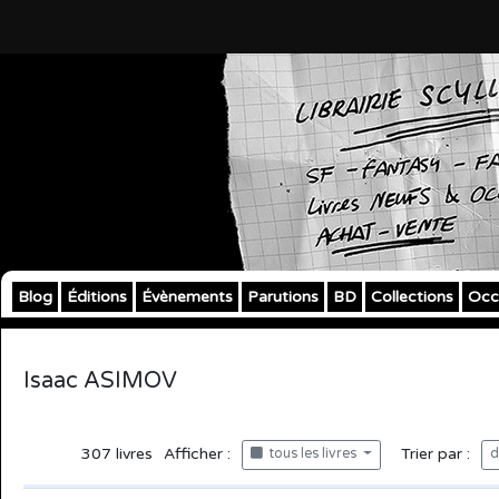
Blog
Éditions
Évènements
Parutions
BD
Collections
Occ
Isaac ASIMOV
307
livres
Afficher :
Trier par :
tous les livres
d