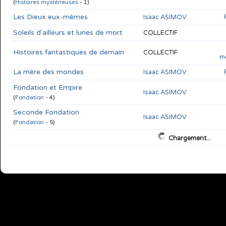
(
Histoires mystérieuses
- 1)
Les Dieux eux-mêmes
Isaac ASIMOV
Soleils d'ailleurs et lunes de mort
COLLECTIF
Histoires fantastiques de demain
COLLECTIF
m
La mère des mondes
Isaac ASIMOV
Fondation et Empire
Isaac ASIMOV
(
Fondation
- 4)
Seconde Fondation
Isaac ASIMOV
(
Fondation
- 5)
Chargement...