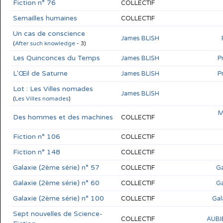
Fiction n° 76
COLLECTIF
Semailles humaines
COLLECTIF
Un cas de conscience
James BLISH
(
After such knowledge
- 3)
Les Quinconces du Temps
James BLISH
P
L'Œil de Saturne
James BLISH
P
Lot : Les Villes nomades
James BLISH
(
Les Villes nomades
)
M
Des hommes et des machines
COLLECTIF
Fiction n° 106
COLLECTIF
Fiction n° 148
COLLECTIF
Galaxie (2ème série) n° 57
COLLECTIF
Ga
Galaxie (2ème série) n° 60
COLLECTIF
Ga
Galaxie (2ème série) n° 100
COLLECTIF
Gal
Sept nouvelles de Science-
COLLECTIF
AUBI