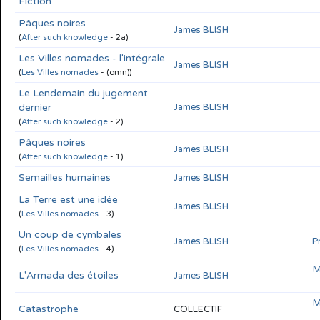
Fiction
Pâques noires
James BLISH
(
After such knowledge
- 2a)
Les Villes nomades - l'intégrale
James BLISH
(
Les Villes nomades
- (omn))
Le Lendemain du jugement
dernier
James BLISH
(
After such knowledge
- 2)
Pâques noires
James BLISH
(
After such knowledge
- 1)
Semailles humaines
James BLISH
La Terre est une idée
James BLISH
(
Les Villes nomades
- 3)
Un coup de cymbales
James BLISH
P
(
Les Villes nomades
- 4)
M
L'Armada des étoiles
James BLISH
M
Catastrophe
COLLECTIF