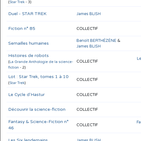
(
Star Trek
- 3)
Duel - STAR TREK
James BLISH
Fiction n° 85
COLLECTIF
Benoît BERTHÉZÈNE
&
Semailles humaines
James BLISH
Histoires de robots
Le
COLLECTIF
(
La Grande Anthologie de la science-
fiction
- 2)
Lot : Star Trek, tomes 1 à 10
COLLECTIF
(
Star Trek
)
Le Cycle d'Hastur
COLLECTIF
Découvrir la science-fiction
COLLECTIF
Fantasy & Science-Fiction n°
Fa
COLLECTIF
46
Les Six lendemains
James BLISH