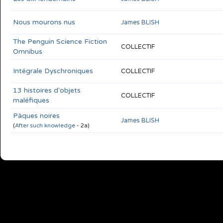
Nous mourons nus
James BLISH
The Penguin Science Fiction
COLLECTIF
Omnibus
Intégrale Dyschroniques
COLLECTIF
13 histoires d'objets
COLLECTIF
maléfiques
Pâques noires
James BLISH
(
After such knowledge
- 2a)