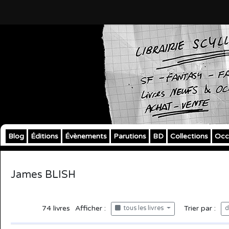
Blog
Éditions
Évènements
Parutions
BD
Collections
Occ
James BLISH
74
livres
Afficher :
Trier par :
tous les livres
d