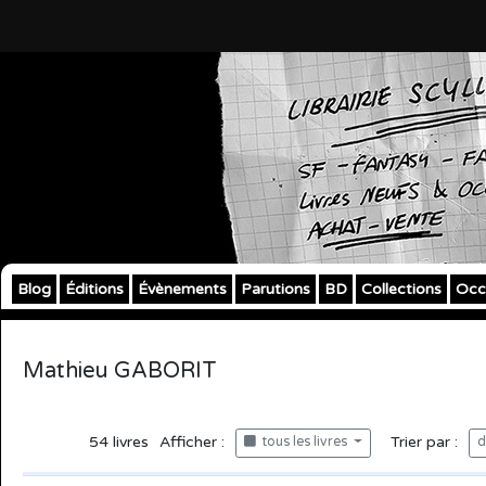
Blog
Éditions
Évènements
Parutions
BD
Collections
Occ
Mathieu GABORIT
54
livres
Afficher :
Trier par :
tous les livres
d