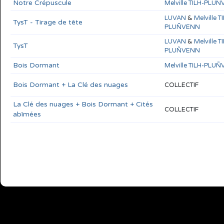
Notre Crépuscule
Melville TILH-PLU
LUVAN
&
Melville T
TysT - Tirage de tête
PLUÑVENN
LUVAN
&
Melville T
TysT
PLUÑVENN
Bois Dormant
Melville TILH-PLU
Bois Dormant + La Clé des nuages
COLLECTIF
La Clé des nuages + Bois Dormant + Cités
COLLECTIF
abîmées