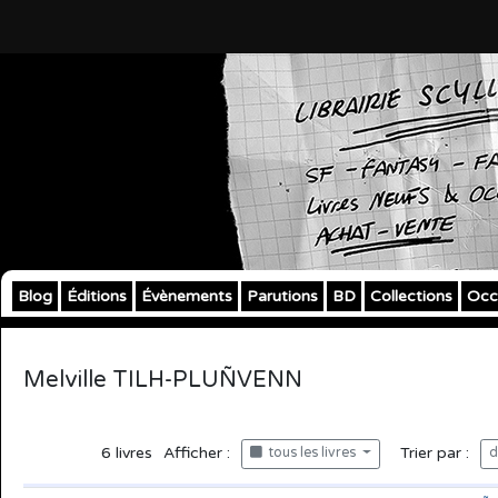
Blog
Éditions
Évènements
Parutions
BD
Collections
Occ
Melville TILH-PLUÑVENN
6
livres
Afficher :
Trier par :
tous les livres
d