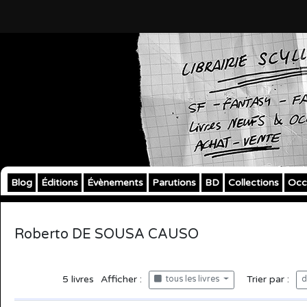
Blog
Éditions
Évènements
Parutions
BD
Collections
Occ
Roberto DE SOUSA CAUSO
5
livres
Afficher :
Trier par :
tous les livres
d