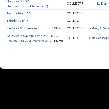
Utopiae 2002
COLLECTIF
La Dent
(
Anthologies des Utopiales
- 3)
Asphodale n° 5
COLLECTIF
Ténèbres n° 8
COLLECTIF
Fantasy & Science-Fiction n° 682
COLLECTIF
Fantasy & Sci
Galaxies nouvelle série n° 34/76
COLLECTIF
Galaxies nouv
(
Revues - Galaxies nouvelle série
- 34/76)