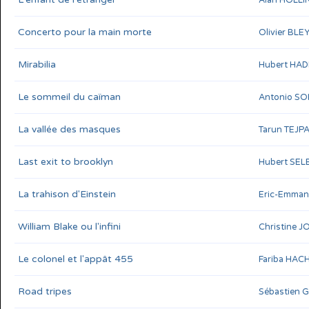
Concerto pour la main morte
Olivier BLE
Mirabilia
Hubert HA
Le sommeil du caïman
Antonio S
La vallée des masques
Tarun TEJP
Last exit to brooklyn
Hubert SEL
La trahison d'Einstein
Eric-Emman
William Blake ou l'infini
Christine J
Le colonel et l'appât 455
Fariba HAC
Road tripes
Sébastien