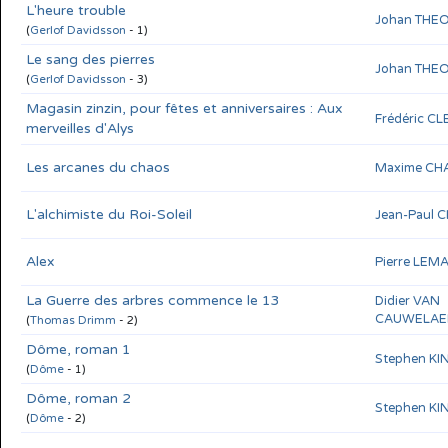
L'heure trouble
Johan THE
(
Gerlof Davidsson
- 1)
Le sang des pierres
Johan THE
(
Gerlof Davidsson
- 3)
Magasin zinzin, pour fêtes et anniversaires : Aux
Frédéric C
merveilles d'Alys
Les arcanes du chaos
Maxime CH
L'alchimiste du Roi-Soleil
Jean-Paul 
Alex
Pierre LEM
La Guerre des arbres commence le 13
Didier VAN
CAUWELAE
(
Thomas Drimm
- 2)
Dôme, roman 1
Stephen KI
(
Dôme
- 1)
Dôme, roman 2
Stephen KI
(
Dôme
- 2)