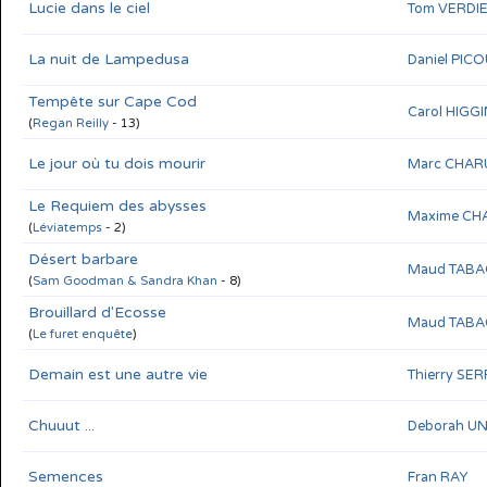
Lucie dans le ciel
Tom VERDI
La nuit de Lampedusa
Daniel PIC
Tempête sur Cape Cod
Carol HIGG
(
Regan Reilly
- 13)
Le jour où tu dois mourir
Marc CHAR
Le Requiem des abysses
Maxime CH
(
Léviatemps
- 2)
Désert barbare
Maud TABA
(
Sam Goodman & Sandra Khan
- 8)
Brouillard d'Ecosse
Maud TABA
(
Le furet enquête
)
Demain est une autre vie
Thierry SE
Chuuut ...
Deborah 
Semences
Fran RAY