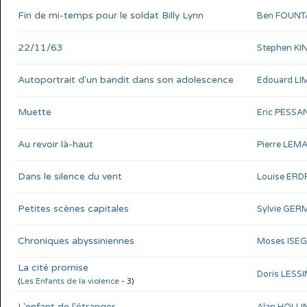
Fin de mi-temps pour le soldat Billy Lynn
Ben FOUNT
22/11/63
Stephen KI
Autoportrait d'un bandit dans son adolescence
Edouard L
Muette
Eric PESSA
Au revoir là-haut
Pierre LEM
Dans le silence du vent
Louise ERD
Petites scènes capitales
Sylvie GER
Chroniques abyssiniennes
Moses ISE
La cité promise
Doris LESS
(
Les Enfants de la violence
- 3)
L'enfant de l'étranger
Alan HOLL