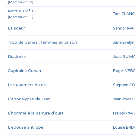
(
Mort ou vif
- 2)
Mort ou vif T1
Tom CLANC
(
Mort ou vif
- 1)
La soeur
Sandor MA
Trop de peines : femmes en prison
Jane Evel
Diadorim
Joao GUIM
Capitaine Conan
Roger VER
Les guerriers du ciel
Stephen C
L'apocalypse de Jean
Jean-Yves 
L'homme à la carrure d'ours
Franck PAV
L'épouse antilope
Louise ERD