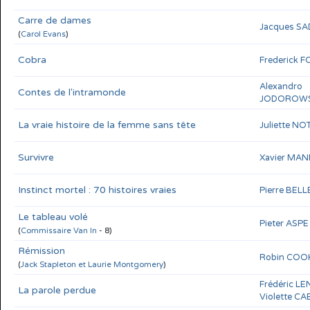
Carre de dames
Jacques S
(
Carol Evans
)
Cobra
Frederick 
Alexandro
Contes de l'intramonde
JODOROW
La vraie histoire de la femme sans tête
Juliette N
Survivre
Xavier MAN
Instinct mortel : 70 histoires vraies
Pierre BEL
Le tableau volé
Pieter ASPE
(
Commissaire Van In
- 8)
Rémission
Robin COO
(
Jack Stapleton et Laurie Montgomery
)
Frédéric L
La parole perdue
Violette C