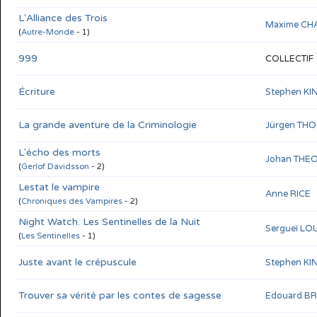
L'Alliance des Trois
Maxime CH
(
Autre-Monde
- 1)
999
COLLECTIF
Écriture
Stephen KI
La grande aventure de la Criminologie
Jürgen TH
L'écho des morts
Johan THE
(
Gerlof Davidsson
- 2)
Lestat le vampire
Anne RICE
(
Chroniques des Vampires
- 2)
Night Watch. Les Sentinelles de la Nuit
Sergueï L
(
Les Sentinelles
- 1)
Juste avant le crépuscule
Stephen KI
Trouver sa vérité par les contes de sagesse
Edouard B