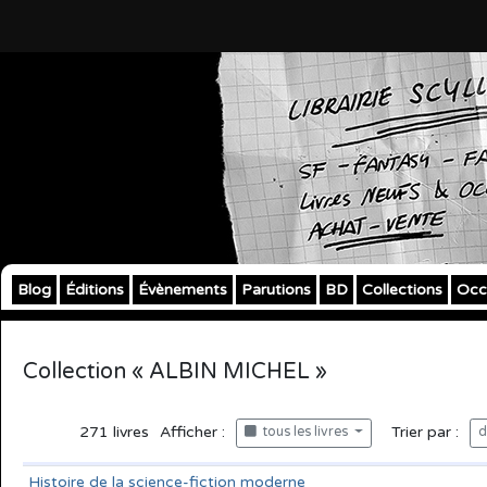
Blog
Éditions
Évènements
Parutions
BD
Collections
Occ
Collection « ALBIN MICHEL »
271
livres
Afficher :
Trier par :
tous les livres
d
Histoire de la science-fiction moderne