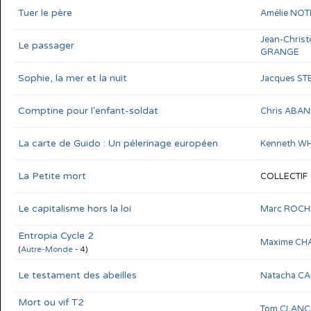
Tuer le père
Amélie NO
Jean-Chris
Le passager
GRANGE
Sophie, la mer et la nuit
Jacques S
Comptine pour l'enfant-soldat
Chris ABAN
La carte de Guido : Un pélerinage européen
Kenneth WH
La Petite mort
COLLECTIF
Le capitalisme hors la loi
Marc ROCH
Entropia Cycle 2
Maxime CH
(
Autre-Monde
- 4)
Le testament des abeilles
Natacha C
Mort ou vif T2
Tom CLANC