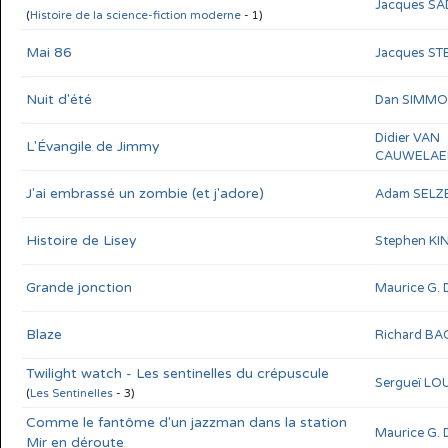
Jacques S
(
Histoire de la science-fiction moderne
- 1)
Mai 86
Jacques S
Nuit d'été
Dan SIMM
Didier VAN
L'Évangile de Jimmy
CAUWELAE
J'ai embrassé un zombie (et j'adore)
Adam SELZ
Histoire de Lisey
Stephen KI
Grande jonction
Maurice G.
Blaze
Richard B
Twilight watch - Les sentinelles du crépuscule
Sergueï L
(
Les Sentinelles
- 3)
Comme le fantôme d'un jazzman dans la station
Maurice G.
Mir en déroute