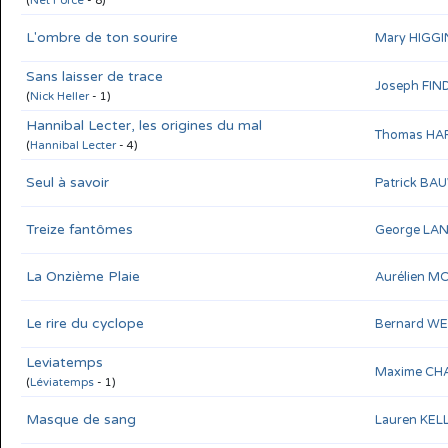
(
Net Force
- 8)
L'ombre de ton sourire
Mary HIGG
Sans laisser de trace
Joseph FIN
(
Nick Heller
- 1)
Hannibal Lecter, les origines du mal
Thomas HA
(
Hannibal Lecter
- 4)
Seul à savoir
Patrick B
Treize fantômes
George LA
La Onzième Plaie
Aurélien M
Le rire du cyclope
Bernard W
Leviatemps
Maxime CH
(
Léviatemps
- 1)
Masque de sang
Lauren KEL