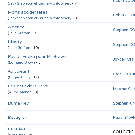
Robin COOK
(
Jack Stapleton et Laurie Montgomery
- 7)
Morts accidentelles
Robin COOK
(
Jack Stapleton et Laurie Montgomery
- 8)
America
Stephen C
(
Jake Grafton
- 9)
Liberty
Stephen C
(
Jake Grafton
- 10)
Pas de vodka pour Mr Brown
Joyce POR
(
Edmund Brown
- 1)
Au voleur !
Carol HIGG
(
Regan Reilly
- 12)
Le Coeur de la Terre
Maxime CH
(
Autre-Monde
- 3)
Duma Key
Stephen KI
Bécagrun
Raoul STé
La relève
COLLECTIF