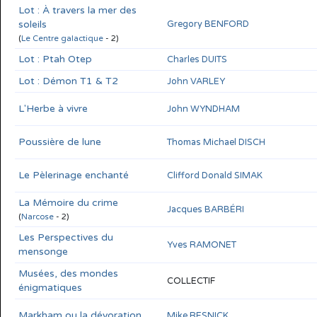
Lot : À travers la mer des
soleils
Gregory BENFORD
(
Le Centre galactique
- 2)
Lot : Ptah Otep
Charles DUITS
Lot : Démon T1 & T2
John VARLEY
L'Herbe à vivre
John WYNDHAM
Poussière de lune
Thomas Michael DISCH
Le Pèlerinage enchanté
Clifford Donald SIMAK
La Mémoire du crime
Jacques BARBÉRI
(
Narcose
- 2)
Les Perspectives du
Yves RAMONET
mensonge
Musées, des mondes
COLLECTIF
énigmatiques
Markham ou la dévoration
Mike RESNICK