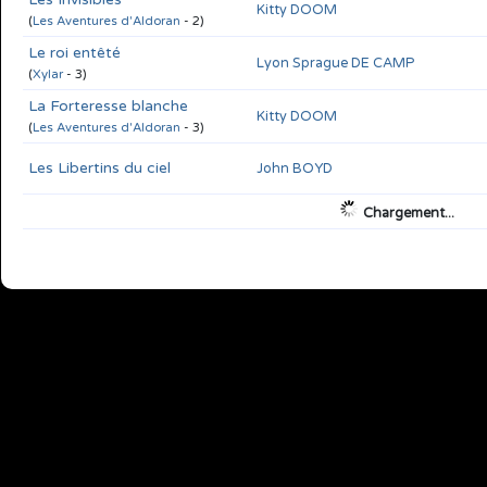
Kitty DOOM
(
Les Aventures d'Aldoran
- 2)
Le roi entêté
Lyon Sprague DE CAMP
(
Xylar
- 3)
La Forteresse blanche
Kitty DOOM
(
Les Aventures d'Aldoran
- 3)
Les Libertins du ciel
John BOYD
Chargement...