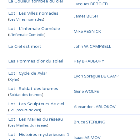
La Couleur tombée du ciel
Jacques BERGIER
Lot : Les Villes nomades
James BLISH
(
Les Villes nomades
)
Lot : L'Infernale Comédie
Mike RESNICK
(
L'Infernale Comédie
)
Le Ciel est mort
John W. CAMPBELL
Les Pommes d'or du soleil
Ray BRADBURY
Lot : Cycle de Xylar
Lyon Sprague DE CAMP
(
Xylar
)
Lot : Soldat des brumes
Gene WOLFE
(
Soldat des brumes
)
Lot : Les Sculpteurs de ciel
Alexander JABLOKOV
(
Sculpteurs de ciel
)
Lot : Les Mailles du réseau
Bruce STERLING
(
Les Mailles du réseau
)
Lot : Histoires mystérieuses 1
Isaac ASIMOV