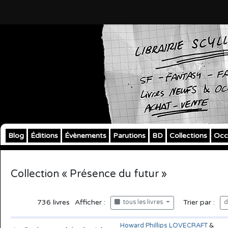
Blog
Éditions
Évènements
Parutions
BD
Collections
Occ
Collection « Présence du futur »
736
livres
Afficher :
Trier par :
tous les livres
d
Howard Phillips LOVECRAFT
&