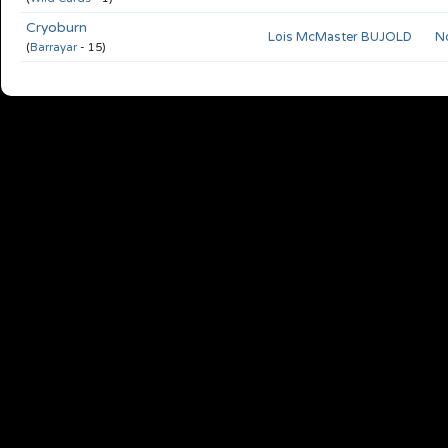
Cryoburn
Lois McMaster BUJOLD
No
(
Barrayar
- 15)