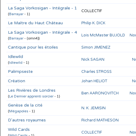
La Saga Vorkosigan - Intégrale - 1
COLLECTIF
(
Barrayar
- 1)
Le Maître du Haut Château
Philip K. DICK
La Saga Vorkosigan - Intégrale - 4
Lois McMaster BUJOLD
Nou
(
Barrayar
- (omn4))
Cantique pour les étoiles
Simon JIMENEZ
Idlewild
Nick SAGAN
No
(
Idlewild
- 1)
Palimpseste
Charles STROSS
Création
Johan HELIOT
No
Les Rivières de Londres
Ben AARONOVITCH
Nou
(
Le Dernier apprenti sorcier
- 1)
Genèse de la cité
N. K. JEMISIN
(
Mégapoles
- 1)
D'autres royaumes
Richard MATHESON
Wild Cards
COLLECTIF
Nou
(
Wild Cards
- 1)