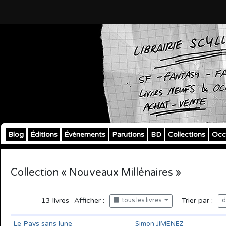
Blog
Éditions
Évènements
Parutions
BD
Collections
Occ
Collection « Nouveaux Millénaires »
13
livres
Afficher :
Trier par :
tous les livres
d
Le Pays sans lune
Simon JIMENEZ