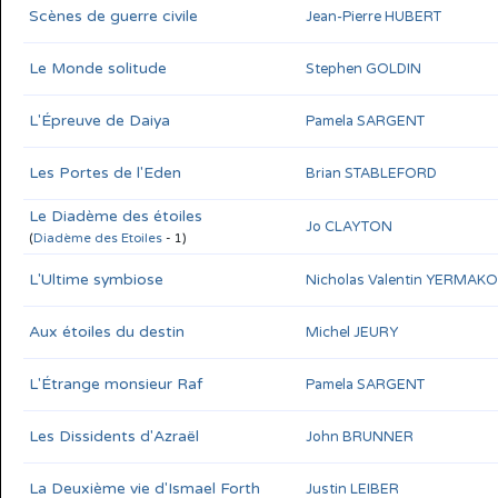
Scènes de guerre civile
Jean-Pierre HUBERT
Le Monde solitude
Stephen GOLDIN
L'Épreuve de Daiya
Pamela SARGENT
Les Portes de l'Eden
Brian STABLEFORD
Le Diadème des étoiles
Jo CLAYTON
(
Diadème des Etoiles
- 1)
L'Ultime symbiose
Nicholas Valentin YERMAK
Aux étoiles du destin
Michel JEURY
L'Étrange monsieur Raf
Pamela SARGENT
Les Dissidents d'Azraël
John BRUNNER
La Deuxième vie d'Ismael Forth
Justin LEIBER