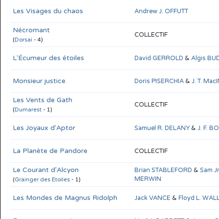
Les Visages du chaos
Andrew J. OFFUTT
Nécromant
COLLECTIF
(
Dorsai
- 4)
L'Écumeur des étoiles
David GERROLD
&
Algis BU
Monsieur justice
Doris PISERCHIA
&
J. T. Ma
Les Vents de Gath
COLLECTIF
(
Dumarest
- 1)
Les Joyaux d'Aptor
Samuel R. DELANY
&
J. F. B
La Planète de Pandore
COLLECTIF
Le Courant d'Alcyon
Brian STABLEFORD
&
Sam Jr
MERWIN
(
Grainger des Etoiles
- 1)
Les Mondes de Magnus Ridolph
Jack VANCE
&
Floyd L. WA