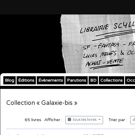
Blog
Éditions
Évènements
Parutions
BD
Collections
Occ
Collection « Galaxie-bis »
65
livres
Afficher :
Trier par :
tous les livres
d