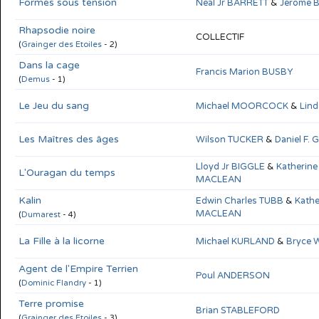
Formes sous tension
Neal Jr BARRETT
&
Jerome 
Rhapsodie noire
COLLECTIF
(
Grainger des Etoiles
- 2)
Dans la cage
Francis Marion BUSBY
(
Demus
- 1)
Le Jeu du sang
Michael MOORCOCK
&
Lin
Les Maîtres des âges
Wilson TUCKER
&
Daniel F.
Lloyd Jr BIGGLE
&
Katherine
L'Ouragan du temps
MACLEAN
Kalin
Edwin Charles TUBB
&
Kathe
MACLEAN
(
Dumarest
- 4)
La Fille à la licorne
Michael KURLAND
&
Bryce
Agent de l'Empire Terrien
Poul ANDERSON
(
Dominic Flandry
- 1)
Terre promise
Brian STABLEFORD
(
Grainger des Etoiles
- 3)