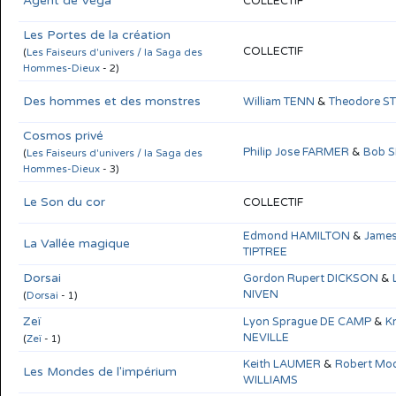
Agent de Véga
COLLECTIF
Les Portes de la création
COLLECTIF
(
Les Faiseurs d'univers / la Saga des
Hommes-Dieux
- 2)
Des hommes et des monstres
William TENN
&
Theodore 
Cosmos privé
Philip Jose FARMER
&
Bob 
(
Les Faiseurs d'univers / la Saga des
Hommes-Dieux
- 3)
Le Son du cor
COLLECTIF
Edmond HAMILTON
&
James
La Vallée magique
TIPTREE
Dorsai
Gordon Rupert DICKSON
&
NIVEN
(
Dorsai
- 1)
Zeï
Lyon Sprague DE CAMP
&
K
NEVILLE
(
Zeï
- 1)
Keith LAUMER
&
Robert Mo
Les Mondes de l'impérium
WILLIAMS