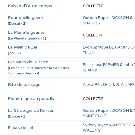
Kalvan d'Outre-temps
COLLECTIF
Pour quelle guerre...
Gordon Rupert DICKSON
&
SHARKEY
(
Dorsai
- 2)
La Planète géante
COLLECTIF
(
La Planète géante
- 1)
La Main de Zeï
Lyon Sprague DE CAMP
&
S
TULLY
(
Zeï
- 2)
Les Murs de la Terre
Philip Jose FARMER
&
John 
(
Les Faiseurs d'univers / la Saga des
SLADEK
Hommes-Dieux
- 4)
Rite de passage
Alexei PANSHIN
&
R. A. LAF
Pique-nique au paradis
COLLECTIF
La Stratégie de l'erreur
Gordon Rupert DICKSON
&
SAINT-CLAIR
(
Dorsai
- 3)
Sydney Joyce VAN SCYOC
Fleurs de sel
WALLING