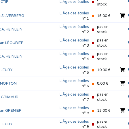
CTIF
L'Âge des étoiles
stock
L'Âge des étoiles
t SILVERBERG
15,00 €
n° 1
L'Âge des étoiles
pas en
 A. HEINLEIN
n° 2
stock
L'Âge des étoiles
pas en
tian LÉOURIER
n° 3
stock
L'Âge des étoiles
pas en
 A. HEINLEIN
n° 4
stock
L'Âge des étoiles
l JEURY
10,00 €
n° 5
L'Âge des étoiles
e NORTON
8,00 €
n° 6
L'Âge des étoiles
pas en
l GRIMAUD
n° 7
stock
L'Âge des étoiles
tian GRENIER
12,00 €
n° 8
L'Âge des étoiles
pas en
l JEURY
n° 9
stock