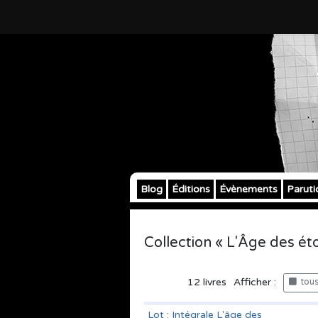
Blog
Éditions
Évènements
Paruti
Collection « L'Âge des éto
12
livres
Afficher :
tous 
Lot : Intégrale L'âge des