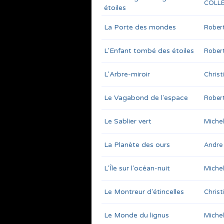
COLLE
étoiles
La Porte des mondes
Rober
L'Enfant tombé des étoiles
Robert
L'Arbre-miroir
Chris
Le Vagabond de l'espace
Robert
Le Sablier vert
Miche
La Planète des ours
Andr
L'Île sur l'océan-nuit
Miche
Le Montreur d'étincelles
Chris
Le Monde du lignus
Miche