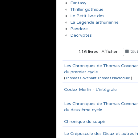
Fantasy
Thriller gothique
Le Petit livre des...
La Légende arthurienne
Pandore
Decryptes
116
livres
Afficher :
tous 
Les Chroniques de Thomas Covenant 
du premier cycle
(
Thomas Covenant Thomas l'Incrédule
)
Codex Merlin - L'intégrale
Les Chroniques de Thomas Covenant 
du deuxième cycle
Chronique du soupir
Le Crépuscule des Dieux et autres h