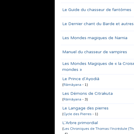
Le Guide du chasseur de fantômes
Le Dernier chant du Barde et autres 
Les Mondes magiques de Narnia
Manuel du chasseur de vampires
Les Mondes Magiques de « la Crois
mondes »
Le Prince d'Ayodiâ
(
Râmâyana
- 1)
Les Démons de Citrakuta
(
Râmâyana
- 3)
Le Langage des pierres
(
Cycle des Pierres
- 1)
L'Arbre primordial
(
Les Chroniques de Thomas l'Incrédule (T