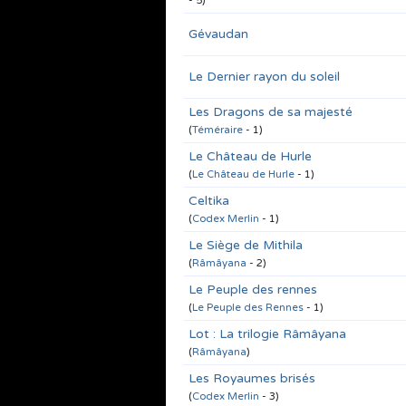
- 5)
Gévaudan
Le Dernier rayon du soleil
Les Dragons de sa majesté
(
Téméraire
- 1)
Le Château de Hurle
(
Le Château de Hurle
- 1)
Celtika
(
Codex Merlin
- 1)
Le Siège de Mithila
(
Râmâyana
- 2)
Le Peuple des rennes
(
Le Peuple des Rennes
- 1)
Lot : La trilogie Râmâyana
(
Râmâyana
)
Les Royaumes brisés
(
Codex Merlin
- 3)