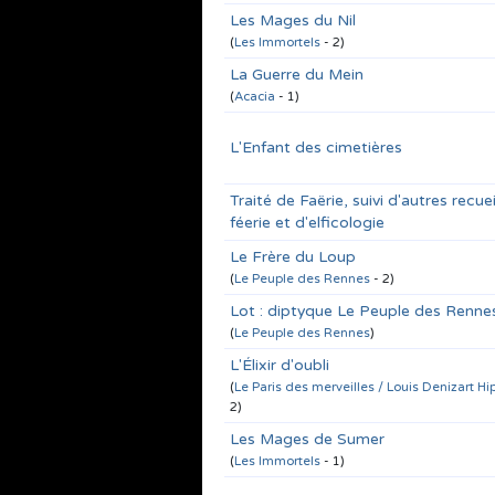
Les Mages du Nil
(
Les Immortels
- 2)
La Guerre du Mein
(
Acacia
- 1)
L'Enfant des cimetières
Traité de Faërie, suivi d'autres recu
féerie et d'elficologie
Le Frère du Loup
(
Le Peuple des Rennes
- 2)
Lot : diptyque Le Peuple des Renne
(
Le Peuple des Rennes
)
L'Élixir d'oubli
(
Le Paris des merveilles / Louis Denizart Hi
2)
Les Mages de Sumer
(
Les Immortels
- 1)