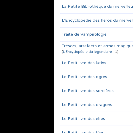
La Petite Bibliothèque du merveille
L'Encyclopédie des héros du mervei
Traité de Vampirologie
Trésors, artefacts et armes magiqu
(
L'Encyclopédie du légendaire
- 1)
Le Petit livre des lutins
Le Petit livre des ogres
Le Petit livre des sorcières
Le Petit livre des dragons
Le Petit livre des elfes
Le Petit livre des fées