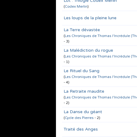
Lot : Trilogie Codex Merlin
(
Codex Merlin
)
Les loups de la pleine lune
La Terre dévastée
(
Les Chroniques de Thomas l'Incrédule (T
- 3)
La Malédiction du rogue
(
Les Chroniques de Thomas l'Incrédule (T
- 1)
Le Rituel du Sang
(
Les Chroniques de Thomas l'Incrédule (T
- 4)
La Retraite maudite
(
Les Chroniques de Thomas l'Incrédule (T
- 2)
La Danse du géant
(
Cycle des Pierres
- 2)
Traité des Anges