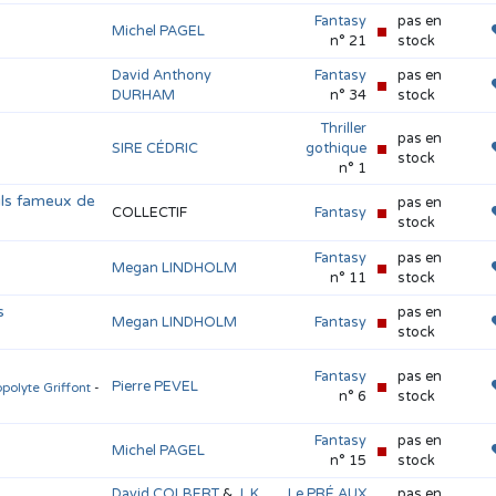
Fantasy
pas en
Michel PAGEL
n° 21
stock
David Anthony
Fantasy
pas en
DURHAM
n° 34
stock
Thriller
pas en
SIRE CÉDRIC
gothique
stock
n° 1
eils fameux de
pas en
COLLECTIF
Fantasy
stock
Fantasy
pas en
Megan LINDHOLM
n° 11
stock
s
pas en
Megan LINDHOLM
Fantasy
stock
Fantasy
pas en
Pierre PEVEL
ppolyte Griffont
-
n° 6
stock
Fantasy
pas en
Michel PAGEL
n° 15
stock
David COLBERT
&
J. K.
Le PRÉ AUX
pas en