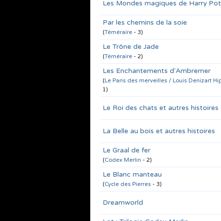
Les Mondes magiques de Harry Pot
Par les chemins de la soie
(
Téméraire
- 3)
Le Trône de Jade
(
Téméraire
- 2)
Les Enchantements d'Ambremer
(
Le Paris des merveilles / Louis Denizart Hi
1)
Le Roi des chats et autres histoires
La Belle au bois et autres histoires
Le Graal de fer
(
Codex Merlin
- 2)
Le Blanc manteau
(
Cycle des Pierres
- 3)
Dreamworld