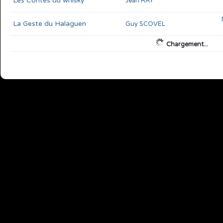
Les Contes du whisky
Jean RAY
La Geste du Halaguen
Guy SCOVEL
Gust VAN BRUSSEL
&
Jacques
L'Anneau
FINNÉ
Après l'éternité
Alfred Elton VAN VOGT
Des hommes et des machines
COLLECTIF
Après... la guerre atomique
COLLECTIF
Sortilèges et autres contes
Michel de GHELDERODE
&
crépusculaires
Henri VERNES
Le Tambour d'angoisse
B.R. BRUSS
Résurrections
Robert SILVERBERG
Le Temps mort
René BELLETTO