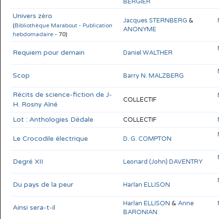
BERGIER
Univers zéro
Jacques STERNBERG
&
(
Bibliothèque Marabout - Publication
ANONYME
hebdomadaire
- 70)
Requiem pour demain
Daniel WALTHER
Scop
Barry N. MALZBERG
Récits de science-fiction de J-
COLLECTIF
H. Rosny Aîné
Lot : Anthologies Dédale
COLLECTIF
Le Crocodile électrique
D. G. COMPTON
Degré XII
Leonard (John) DAVENTRY
Du pays de la peur
Harlan ELLISON
Harlan ELLISON
&
Anne
Ainsi sera-t-il