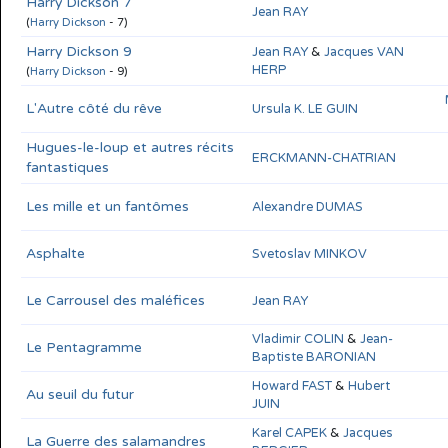
Harry Dickson 7
Jean RAY
(
Harry Dickson
- 7)
Harry Dickson 9
Jean RAY
&
Jacques VAN HERP
(
Harry Dickson
- 9)
L'Autre côté du rêve
Ursula K. LE GUIN
Hugues-le-loup et autres récits
ERCKMANN-CHATRIAN
fantastiques
Les mille et un fantômes
Alexandre DUMAS
Asphalte
Svetoslav MINKOV
Le Carrousel des maléfices
Jean RAY
Vladimir COLIN
&
Jean-
Le Pentagramme
Baptiste BARONIAN
Au seuil du futur
Howard FAST
&
Hubert JUIN
Karel CAPEK
&
Jacques
La Guerre des salamandres