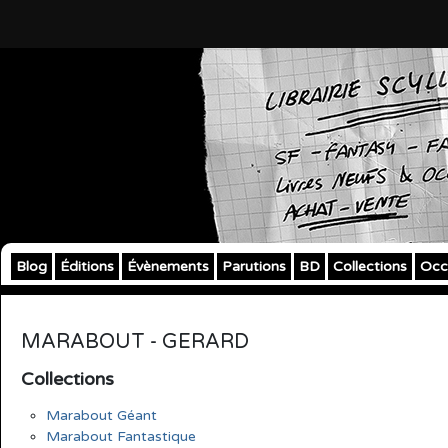
Blog
Éditions
Évènements
Parutions
BD
Collections
Occ
MARABOUT - GERARD
Collections
Marabout Géant
Marabout Fantastique