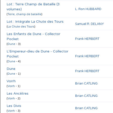
Lot : Terre Champ de Bataille (3
volumes)
L. Ron HUBBARD
(
Terre, champ de bataille
)
Lot : Intégrale La Chute des Tours
Samuel R. DELANY
(
La Chute des Tours
)
Les Enfants de Dune - Collector
Pocket
Frank HERBERT
(
Dune
- 3)
L'Empereur-dieu de Dune - Collector
Pocket
Frank HERBERT
(
Dune
- 4)
Dune
Frank HERBERT
(
Dune
- 1)
Vorrh
Brian CATLING
(
Vorrh
- 1)
Les Ancêtres
Brian CATLING
(
Vorrh
- 2)
Les Divis
Brian CATLING
(
Vorrh
- 3)