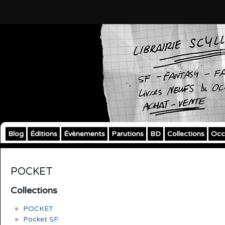
Blog
Éditions
Évènements
Parutions
BD
Collections
Occ
POCKET
Collections
POCKET
Pocket SF