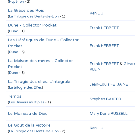
(
Hypérion
- 2)
La Grâce des Rois
Ken LIU
(
La Trilogie des Dents-de-Lion
- 1)
Dune - Collector Pocket
Frank HERBERT
(
Dune
- 1)
Les Hérétiques de Dune - Collector
Pocket
Frank HERBERT
(
Dune
- 5)
La Maison des mères - Collector
Frank HERBERT
&
Gérar
Pocket
KLEIN
(
Dune
- 6)
La Trilogie des elfes. L'intégrale
Jean-Louis FETJAINE
(
La trilogie des Elfes
)
Temps
Stephen BAXTER
(
Les Univers multiples
- 1)
Le Moineau de Dieu
Mary Doria RUSSELL
Le Goût de la victoire
Ken LIU
(
La Trilogie des Dents-de-Lion
- 2)