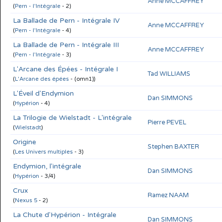
Anne MCCAFFREY
(
Pern - l'Intégrale
- 2)
La Ballade de Pern - Intégrale IV
Anne MCCAFFREY
(
Pern - l'Intégrale
- 4)
La Ballade de Pern - Intégrale III
Anne MCCAFFREY
(
Pern - l'Intégrale
- 3)
L'Arcane des Épées - Intégrale I
Tad WILLIAMS
(
L'Arcane des épées
- (omn1))
L'Éveil d'Endymion
Dan SIMMONS
(
Hypérion
- 4)
La Trilogie de Wielstadt - L'intégrale
Pierre PEVEL
(
Wielstadt
)
Origine
Stephen BAXTER
(
Les Univers multiples
- 3)
Endymion, l'intégrale
Dan SIMMONS
(
Hypérion
- 3/4)
Crux
Ramez NAAM
(
Nexus 5
- 2)
La Chute d'Hypérion - Intégrale
Dan SIMMONS