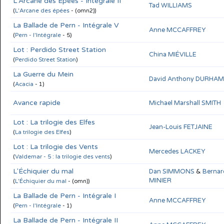
L'Arcane des Épées - Intégrale II
Tad WILLIAMS
(
L'Arcane des épées
- (omn2))
La Ballade de Pern - Intégrale V
Anne MCCAFFREY
(
Pern - l'Intégrale
- 5)
Lot : Perdido Street Station
China MIÉVILLE
(
Perdido Street Station
)
La Guerre du Mein
David Anthony DURHAM
(
Acacia
- 1)
Avance rapide
Michael Marshall SMITH
Lot : La trilogie des Elfes
Jean-Louis FETJAINE
(
La trilogie des Elfes
)
Lot : La trilogie des Vents
Mercedes LACKEY
(
Valdemar - 5 : la trilogie des vents
)
L'Échiquier du mal
Dan SIMMONS
&
Bernar
MINIER
(
L'Échiquier du mal
- (omn))
La Ballade de Pern - Intégrale I
Anne MCCAFFREY
(
Pern - l'Intégrale
- 1)
La Ballade de Pern - Intégrale II