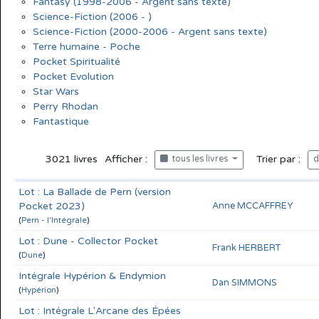
Fantasy (1998-2006 - Argent sans texte)
Science-Fiction (2006 - )
Science-Fiction (2000-2006 - Argent sans texte)
Terre humaine - Poche
Pocket Spiritualité
Pocket Evolution
Star Wars
Perry Rhodan
Fantastique
3021
livres
Afficher :
Trier par :
tous les livres
d
Lot : La Ballade de Pern (version
Pocket 2023)
Anne MCCAFFREY
(
Pern - l'Intégrale
)
Lot : Dune - Collector Pocket
Frank HERBERT
(
Dune
)
Intégrale Hypérion & Endymion
Dan SIMMONS
(
Hypérion
)
Lot : Intégrale L'Arcane des Épées