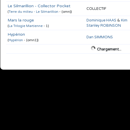
Le Silmarillion - Collector Pocket
COLLECTIF
(
Terre du milieu - Le Silmarillion
- (omn))
Mars la rouge
Dominique HAAS
&
Kim
Stanley ROBINSON
(
La Trilogie Martienne
- 1)
Hypérion
Dan SIMMONS
(
Hypérion
- (omn1))
Chargement...