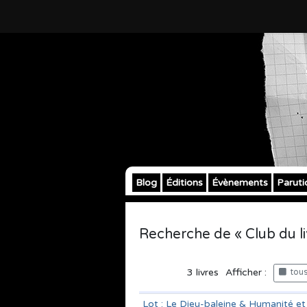
Blog
Éditions
Évènements
Paruti
Recherche de « Club du li
3
livres
Afficher :
tous 
Lot : Le Dieu-baleine & Humanité e