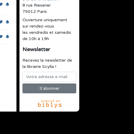
8 rue Riesener
75012 Paris
Ouverture uniquement
sur rendez-vous
les vendredis et samedis
de 10h à 19h
Newsletter
Recevez la newsletter de
la librairie Scylla !