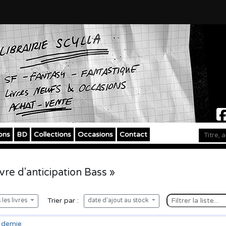
ons
BD
Collections
Occasions
Contact
vre d'anticipation Bass »
Trier par :
les livres
date d'ajout au stock
t demie