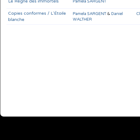
Le Règne des immortels
Pamela SARGENT
Copies conformes / L'Étoile
Pamela SARGENT
&
Daniel
Cl
blanche
WALTHER