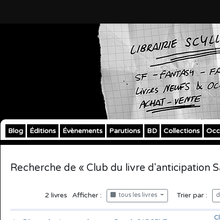
Blog
Éditions
Évènements
Parutions
BD
Collections
Occ
Recherche de « Club du livre d'anticipation 
2
livres
Afficher :
Trier par :
tous les livres
d
Cl