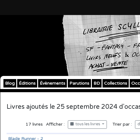
Blog
Éditions
Évènements
Parutions
BD
Collections
Occ
Livres ajoutés le 25 septembre 2024 d'occa
17
livres
Afficher :
Trier par :
tous les livres
d
Blade Runner - 2