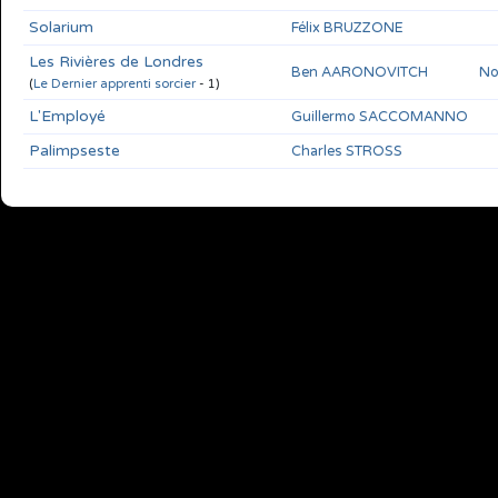
Solarium
Félix BRUZZONE
Les Rivières de Londres
Ben AARONOVITCH
No
(
Le Dernier apprenti sorcier
- 1)
L'Employé
Guillermo SACCOMANNO
Palimpseste
Charles STROSS