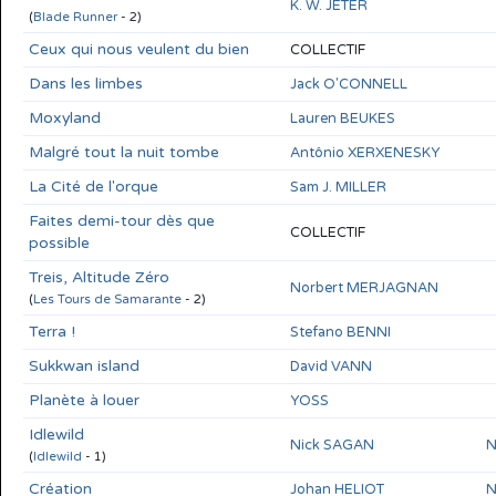
K. W. JETER
(
Blade Runner
- 2)
Ceux qui nous veulent du bien
COLLECTIF
Dans les limbes
Jack O'CONNELL
Moxyland
Lauren BEUKES
Malgré tout la nuit tombe
Antônio XERXENESKY
La Cité de l'orque
Sam J. MILLER
Faites demi-tour dès que
COLLECTIF
possible
Treis, Altitude Zéro
Norbert MERJAGNAN
(
Les Tours de Samarante
- 2)
Terra !
Stefano BENNI
Sukkwan island
David VANN
Planète à louer
YOSS
Idlewild
Nick SAGAN
N
(
Idlewild
- 1)
Création
Johan HELIOT
N