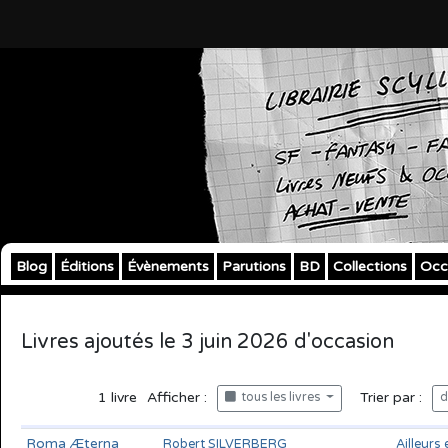
Blog
Éditions
Évènements
Parutions
BD
Collections
Occ
Livres ajoutés le 3 juin 2026 d'occasion
1
livre
Afficher :
Trier par :
tous les livres
d
Roma Æterna
Robert SILVERBERG
Ailleurs