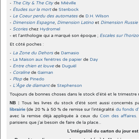
-
The City & The City
de
Miéville
-
Études sur la mort
de
Stenbock
-
Le Coeur perdu des automates
de
D.H. Wilson
-
Dimension Espagne
,
Dimension Latino
et
Dimension Russie
-
Scories
chez
Hydromel
- et l'anthologie qui a marqué son époque ;
Escales sur l'horiz
Et côté poches :
-
La Zone du Dehors
de
Damasio
-
La Maison aux fenêtres de papier
de
Day
-
Entre chien et louve
de
Duguël
-
Coraline
de
Gaiman
-
Plop
de
Pinedo
-
L'Âge de diamant
de
Stephenson
Toujours de bonnes choses dans le stock d'été et le trimestre n'
NB :
Tous les livres du stock d'été sont aussi concernés 
librairie
(de 20 % à 50 % de remise sur l'intégralité
du fonds d
avec la remise déjà appliquée à ceux du
Coin des affaires
.
parisiens que j'ai besoin de faire de la place...
L'intégralité du carton du jour es