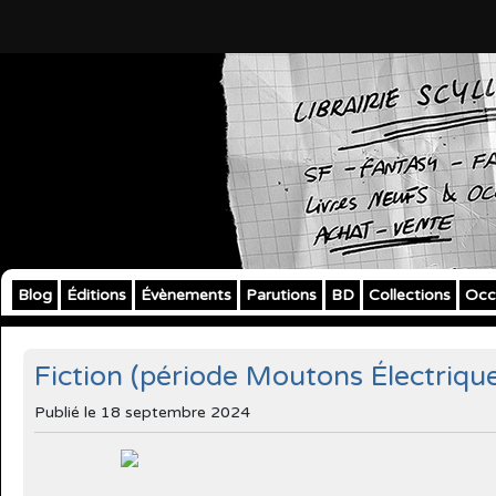
Blog
Éditions
Évènements
Parutions
BD
Collections
Occ
Fiction (période Moutons Électriqu
Publié le
18 septembre 2024