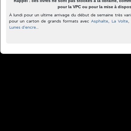
Rappel : ces livres ne sont pas stockés à la librairie, com
pour la VPC ou pour la mise à dispos
À lundi pour un ultime arrivage du début de semaine très vari
pour un carton de grands formats avec
Asphalte
,
La Volte
,
Lunes d'encre
...