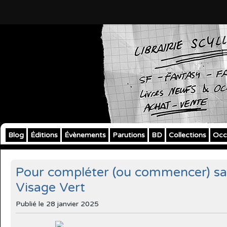
Blog
Éditions
Évènements
Parutions
BD
Collections
Occ
Pour compléter (ou commencer) sa c
Visage Vert
Publié le
28 janvier 2025