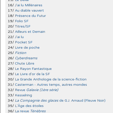
16/
J'ai lu Millénaires
17/
Au diable vauvert
18/
Présence du Futur
19/
Folio SF
20/
Titres/SF
21/
Ailleurs et Demain
22/
J'ai lu
23/
Pocket SF
24/
Livre de poche
25/
Fiction
26/
Cyberdreams
27/
Chute Libre
28/
Le Rayon Fantastique
29/
Le Livre d'or de la SF
30/
La Grande Anthologie de la science-fiction
31/
Casterman - Autres temps, autres mondes
32/
Revue
Galaxie (1ère série)
33/
Kesselring
34/
La Compagnie des glaces
de G.J. Arnaud (Fleuve Noir)
35/
L'Âge des étoiles
36/
La revue
Ténèbres