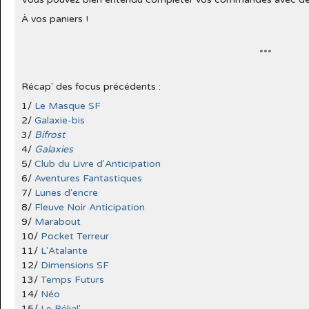
À vos paniers !
***
Récap' des focus précédents :
1/
Le Masque SF
2/
Galaxie-bis
3/
Bifrost
4/
Galaxies
5/
Club du Livre d'Anticipation
6/
Aventures Fantastiques
7/
Lunes d'encre
8/
Fleuve Noir Anticipation
9/
Marabout
10/
Pocket Terreur
11/
L'Atalante
12/
Dimensions SF
13/
Temps Futurs
14/
Néo
15/
Le Bélial'