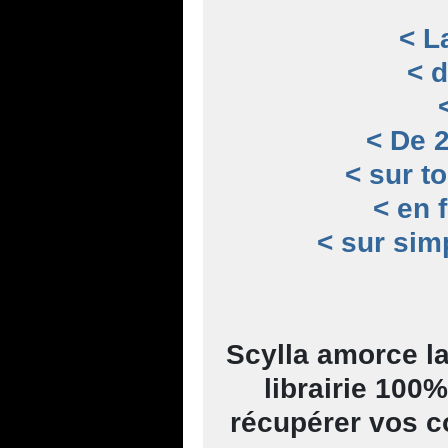
< L
< 
< De 
< sur t
< en 
< sur sim
Scylla amorce l
librairie 100
récupérer vos c