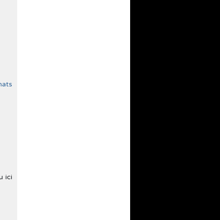
mats
 ici