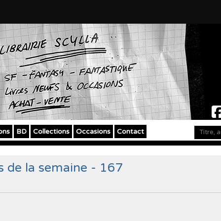
ons
BD
Collections
Occasions
Contact
s de la semaine - 167