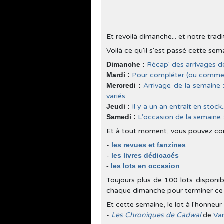
Et revoilà dimanche... et notre trad
Voilà ce qu'il s'est passé cette sem
Dimanche :
Récap' des arrivages de 
Mardi :
Pour compléter (ou commenc
Mercredi :
Arrivage de la semaine
variés
Jeudi :
Il y a un an entrait en stock
Samedi :
L'occasion de la semaine 
Et à tout moment, vous pouvez consu
-
les revues et fanzines
-
les livres dédicacés
-
les lots en occasion
Toujours plus de 100 lots disponib
chaque dimanche pour terminer ce 
Et cette semaine, le lot à l'honneur 
-
Les Chroniques de Cadwal
de
Va