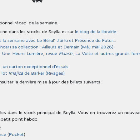
***
itionnel récap' de la semaine.
aine dans les stocks de Scylla et sur
le blog de la librairie
:
la semaine avec Le Bélial', J'ai lu et Présence du Futur...
er) sa collection : Ailleurs et Demain (MàJ mai 2026)
 : Une Heure-Lumière, revue
Flaash
, La Volte et autres grands for
... un carton exceptionnel d'essais
: lot
Imajica
de Barker (Rivages)
lter la dernière mise à jour des billets suivants :
les dans le stock principal de Scylla. Vous en trouverez un nouveau
petit point hebdo.
:
nce
(
Pocket
)