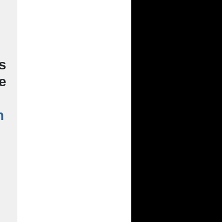
s
e
n