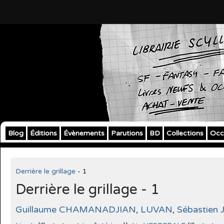
Blog
Éditions
Évènements
Parutions
BD
Collections
Occ
Derrière le grillage
- 1
Derrière le grillage - 1
Guillaume CHAMANADJIAN
,
LUVAN
,
Sébastien