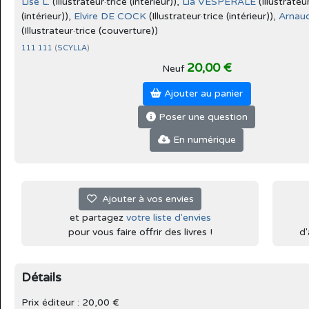
Lise L.
(Illustrateur·trice (intérieur)),
Lia VESPERALE
(Illustrateur
(intérieur)),
Elvire DE COCK
(Illustrateur·trice (intérieur)),
Arnau
(Illustrateur·trice (couverture))
111 111
(
SCYLLA
)
20,00 €
Neuf
Ajouter au panier
Poser une question
En numérique
Ajouter à vos envies
et partagez
votre liste d'envies
pour vous faire offrir des livres !
d'
Détails
Prix éditeur : 20,00 €