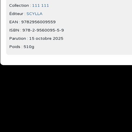
Collection :
111 111
Éditeur :
SCYLLA
EAN : 9782956009559
ISBN : 978-2-9560095-5-9
Parution :
15 octobre 2025
Poids : 510g