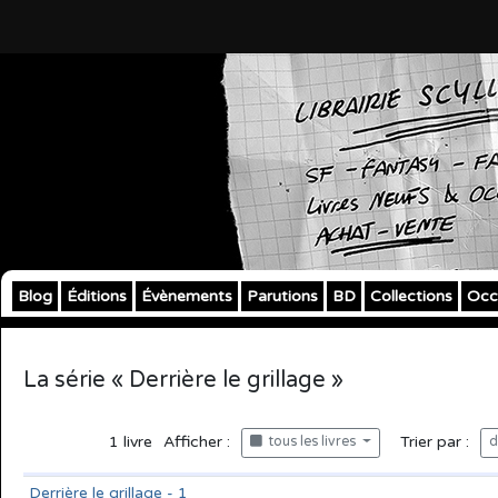
Blog
Éditions
Évènements
Parutions
BD
Collections
Occ
La série « Derrière le grillage »
1
livre
Afficher :
Trier par :
tous les livres
d
Derrière le grillage - 1