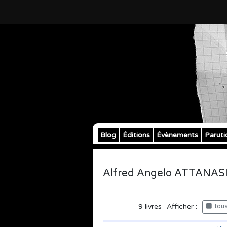
Blog
Éditions
Évènements
Paruti
Alfred Angelo ATTANAS
9
livres
Afficher :
tous 