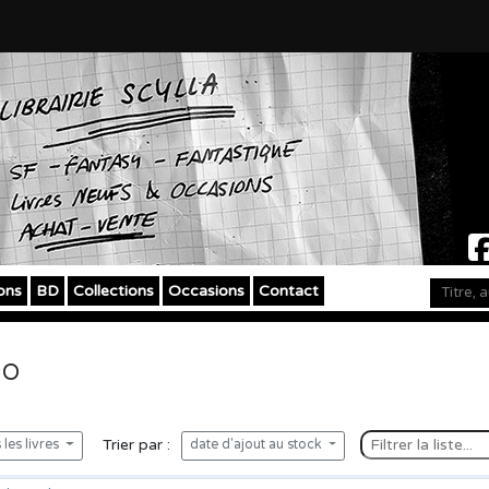
ons
BD
Collections
Occasions
Contact
IO
Trier par :
les livres
date d'ajout au stock