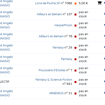
ed Angelo
Livre de Poche SF
n° 7086
5,00 €
ANASIO
ed Angelo
pas en
Ailleurs et demain
n° 107
ANASIO
stock
ed Angelo
pas en
HarperPrism
ANASIO
stock
ed Angelo
pas en
Ailleurs et demain
n° 78
ANASIO
stock
ed Angelo
pas en
Fantasy
n° 29
ANASIO
stock
ed Angelo
pas en
Fantasy
ANASIO
stock
ed Angelo
pas en
Poussière d'Etoiles
n° 7
ANASIO
stock
Fantasy & Science-Fiction
pas en
LECTIF
n° 661
stock
ed Angelo
pas en
MNÉMOS
n° 31
ANASIO
stock