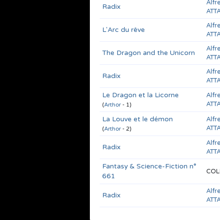
Alfr
Radix
ATT
Alfr
L'Arc du rêve
ATT
Alfr
The Dragon and the Unicorn
ATT
Alfr
Radix
ATT
Le Dragon et la Licorne
Alfr
ATT
(
Arthor
- 1)
La Louve et le démon
Alfr
ATT
(
Arthor
- 2)
Alfr
Radix
ATT
Fantasy & Science-Fiction n°
COL
661
Alfr
Radix
ATT