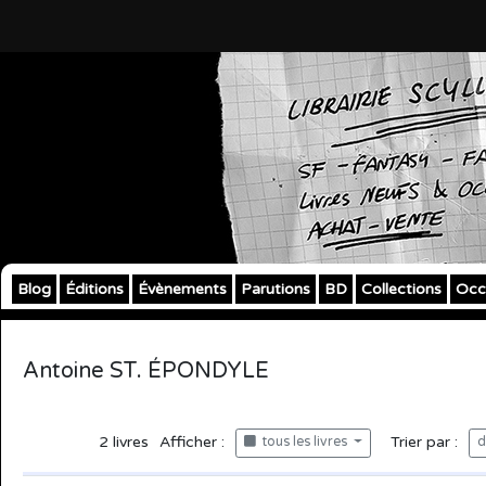
Blog
Éditions
Évènements
Parutions
BD
Collections
Occ
Antoine ST. ÉPONDYLE
2
livres
Afficher :
Trier par :
tous les livres
d