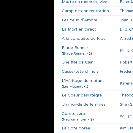
Morte en mémoire vive
Peter 
Camp de concentration
Thomas
Les Yeux d'Ambre
Joan D
La Mort en direct
D. G.
A la conquête de Kiber
Alfred
Blade Runner
Philip 
(
Blade Runner
- 1)
Une fille de Caïn
Robert
Casse-tête chinois
Freder
L'Héritage du mutant
Karen
(
Les Mutants
- 3)
Le Coeur désintégré
Theod
Un monde de femmes
Sheri 
Comte zéro
Willia
(
Neuromancien
- 2)
La Côte dorée
Kim St