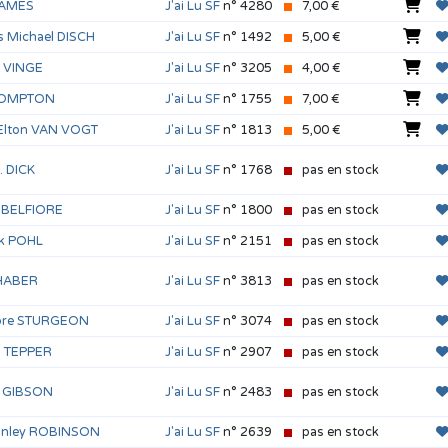
JAMES
J'ai Lu SF
n° 4280
7,00 €
 Michael DISCH
J'ai Lu SF
n° 1492
5,00 €
. VINGE
J'ai Lu SF
n° 3205
4,00 €
 COMPTON
J'ai Lu SF
n° 1755
7,00 €
 Elton VAN VOGT
J'ai Lu SF
n° 1813
5,00 €
K. DICK
J'ai Lu SF
n° 1768
pas en stock
 BELFIORE
J'ai Lu SF
n° 1800
pas en stock
ik POHL
J'ai Lu SF
n° 2151
pas en stock
 HABER
J'ai Lu SF
n° 3813
pas en stock
ore STURGEON
J'ai Lu SF
n° 3074
pas en stock
S. TEPPER
J'ai Lu SF
n° 2907
pas en stock
m GIBSON
J'ai Lu SF
n° 2483
pas en stock
anley ROBINSON
J'ai Lu SF
n° 2639
pas en stock