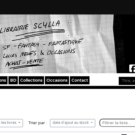
ons
BD
Collections
Occasions
Contact
Trier par :
les livres
date d'ajout au stock