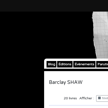
Blog
Éditions
Évènements
Paruti
Barclay SHAW
20
livres
Afficher :
tous 