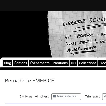
Blog
Éditions
Évènements
Parutions
BD
Collections
Occ
Bernadette EMERICH
54
livres
Afficher :
Trier par :
tous les livres
d