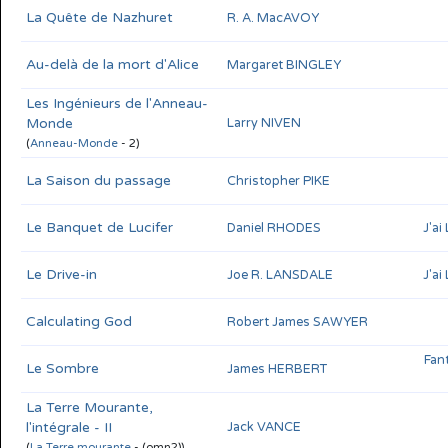
La Quête de Nazhuret
R. A. MacAVOY
Au-delà de la mort d'Alice
Margaret BINGLEY
Les Ingénieurs de l'Anneau-
Monde
Larry NIVEN
(
Anneau-Monde
- 2)
La Saison du passage
Christopher PIKE
Le Banquet de Lucifer
Daniel RHODES
J'ai
Le Drive-in
Joe R. LANSDALE
J'ai
Calculating God
Robert James SAWYER
Fan
Le Sombre
James HERBERT
La Terre Mourante,
l'intégrale - II
Jack VANCE
(
La Terre mourante
- (omn2))