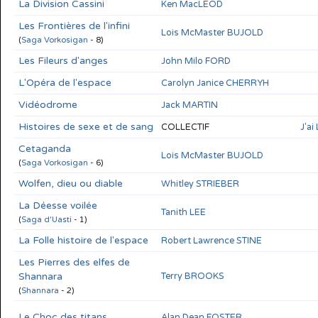
La Division Cassini
Ken MacLEOD
Les Frontières de l'infini
Lois McMaster BUJOLD
(
Saga Vorkosigan
- 8)
Les Fileurs d'anges
John Milo FORD
L'Opéra de l'espace
Carolyn Janice CHERRYH
Vidéodrome
Jack MARTIN
Histoires de sexe et de sang
COLLECTIF
J'ai
Cetaganda
Lois McMaster BUJOLD
(
Saga Vorkosigan
- 6)
Wolfen, dieu ou diable
Whitley STRIEBER
La Déesse voilée
Tanith LEE
(
Saga d'Uasti
- 1)
La Folle histoire de l'espace
Robert Lawrence STINE
Les Pierres des elfes de
Shannara
Terry BROOKS
(
Shannara
- 2)
Le Choc des titans
Alan Dean FOSTER