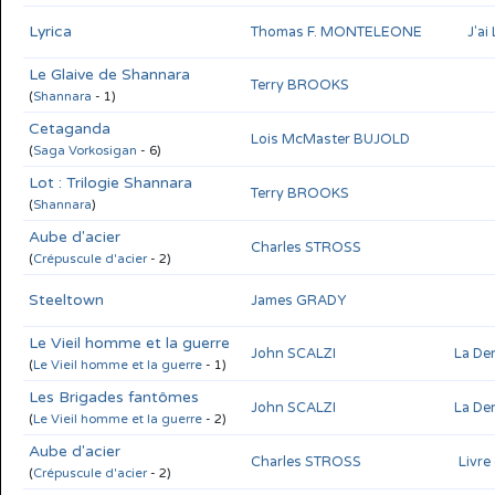
Lyrica
Thomas F. MONTELEONE
J'ai
Le Glaive de Shannara
Terry BROOKS
(
Shannara
- 1)
Cetaganda
Lois McMaster BUJOLD
(
Saga Vorkosigan
- 6)
Lot : Trilogie Shannara
Terry BROOKS
(
Shannara
)
Aube d'acier
Charles STROSS
(
Crépuscule d'acier
- 2)
Steeltown
James GRADY
Le Vieil homme et la guerre
John SCALZI
La De
(
Le Vieil homme et la guerre
- 1)
Les Brigades fantômes
John SCALZI
La De
(
Le Vieil homme et la guerre
- 2)
Aube d'acier
Charles STROSS
Livre
(
Crépuscule d'acier
- 2)