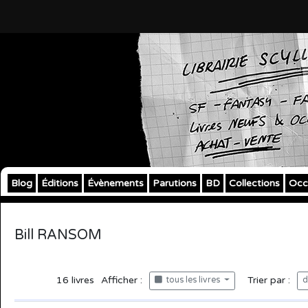
Blog
Éditions
Évènements
Parutions
BD
Collections
Occ
Bill RANSOM
16
livres
Afficher :
Trier par :
tous les livres
d