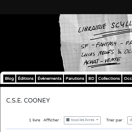
Blog
Éditions
Évènements
Parutions
BD
Collections
Occ
C.S.E. COONEY
1
livre
Afficher :
Trier par :
tous les livres
d