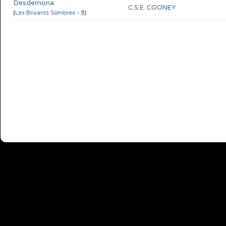
Desdemona
C.S.E. COONEY
(
Les Brisants Sombres
- 3)