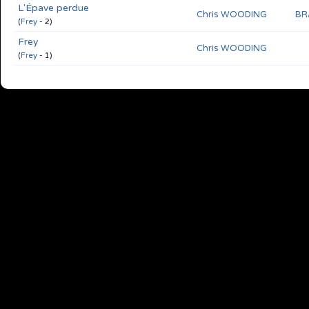
L'Épave perdue
Chris WOODING
BR
(
Frey
- 2)
Frey
Chris WOODING
(
Frey
- 1)