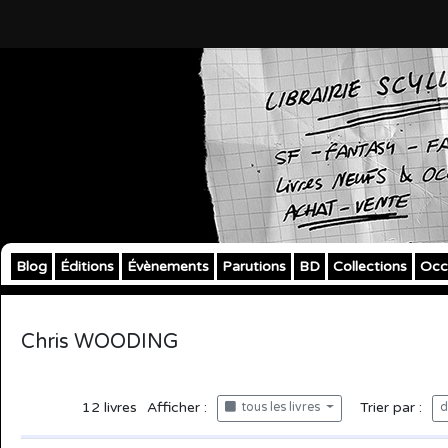
Blog
Éditions
Évènements
Parutions
BD
Collections
Occ
Chris WOODING
12
livres
Afficher :
Trier par :
tous les livres
d