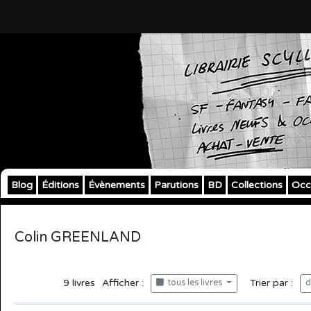
Blog
Éditions
Évènements
Parutions
BD
Collections
Occ
Colin GREENLAND
9
livres
Afficher :
Trier par :
tous les livres
d