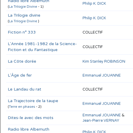
Radio libre Albemuth
Philip K. DICK
(
La Trilogie Divine
- 1)
La Trilogie divine
Philip K. DICK
(
La Trilogie Divine
)
Fiction n° 333
COLLECTIF
L'Année 1981-1982 de la Science-
COLLECTIF
Fiction et du Fantastique
La Côte dorée
Kim Stanley ROBINSON
L'Âge de fer
Emmanuel JOUANNE
Le Landau du rat
COLLECTIF
La Trajectoire de la taupe
Emmanuel JOUANNE
(
Terre en phases
- 2)
Emmanuel JOUANNE
&
Dites-le avec des mots
Jean-Pierre VERNAY
Radio libre Albemuth
Philip K. DICK