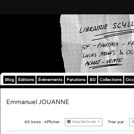
Blog
Éditions
Évènements
Parutions
BD
Collections
Occ
Emmanuel JOUANNE
65
livres
Afficher :
Trier par :
tous les livres
d