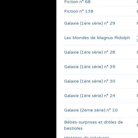
Fiction n° 68
Fiction n° 138
Galaxie (1ère série) n° 29
Les Mondes de Magnus Ridolph
Galaxie (1ère série) n° 28
Galaxie (1ère série) n° 39
Galaxie (1ère série) n° 30
Galaxie (1ère série) n° 24
Galaxie (2ème série) n° 10
Bébés-surprises et drôles de
bestioles
Histoires de créatures