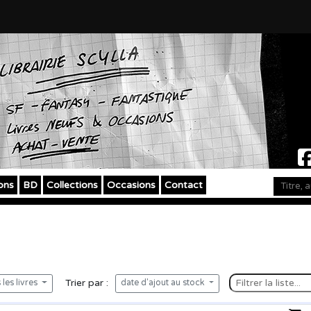
ons
BD
Collections
Occasions
Contact
Trier par :
les livres
date d'ajout au stock