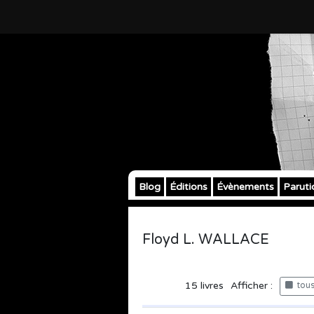
Blog
Éditions
Évènements
Paruti
Floyd L. WALLACE
15
livres
Afficher :
tous 