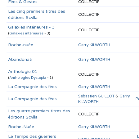
Fées & Gestes
COLLECTIF
Les cinq premiers titres des
COLLECTIF
éditions Scylla
Galaxies intérieures - 3
COLLECTIF
(
Galaxies intérieures
- 3)
Roche-nuée
Garry KILWORTH
Abandonati
Garry KILWORTH
Anthologie 01
COLLECTIF
(
Anthologies Dystopia
- 1)
La Compagnie des fées
Garry KILWORTH
Sébastien GUILLOT
&
Garry
La Compagnie des fées
P
KILWORTH
Les quatre premiers titres des
COLLECTIF
éditions Scylla
Roche-Nuée
Garry KILWORTH
Le Temps des guerriers