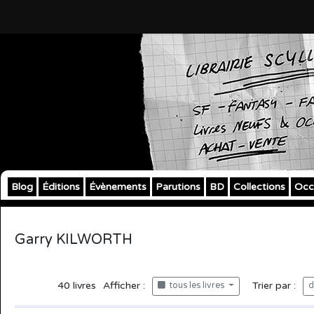
Blog
Éditions
Évènements
Parutions
BD
Collections
Occ
Garry KILWORTH
40
livres
Afficher :
Trier par :
tous les livres
d