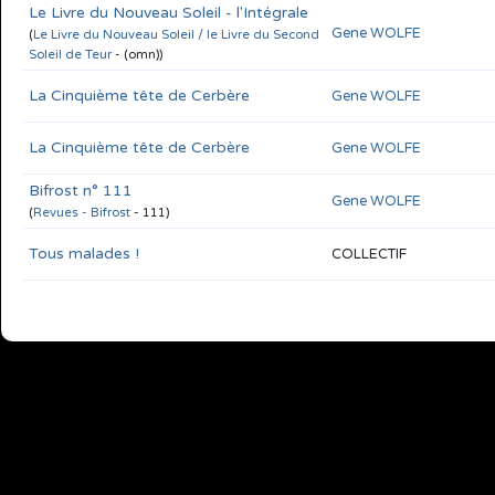
Le Livre du Nouveau Soleil - l'Intégrale
Gene WOLFE
(
Le Livre du Nouveau Soleil / le Livre du Second
Soleil de Teur
- (omn))
La Cinquième tête de Cerbère
Gene WOLFE
La Cinquième tête de Cerbère
Gene WOLFE
Bifrost n° 111
Gene WOLFE
(
Revues - Bifrost
- 111)
Tous malades !
COLLECTIF