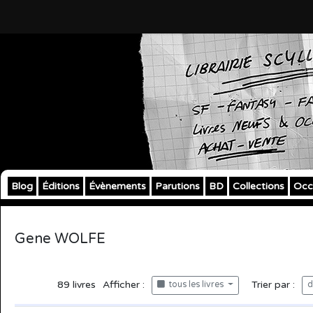
Blog
Éditions
Évènements
Parutions
BD
Collections
Occ
Gene WOLFE
89
livres
Afficher :
Trier par :
tous les livres
d