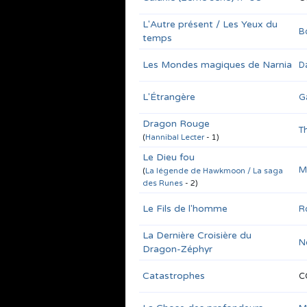
L'Autre présent / Les Yeux du
B
temps
Les Mondes magiques de Narnia
D
L'Étrangère
G
Dragon Rouge
T
(
Hannibal Lecter
- 1)
Le Dieu fou
M
(
La légende de Hawkmoon / La saga
des Runes
- 2)
Le Fils de l'homme
R
La Dernière Croisière du
N
Dragon-Zéphyr
Catastrophes
C