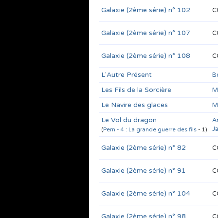
Galaxie (2ème série) n° 102
C
Galaxie (2ème série) n° 107
C
Galaxie (2ème série) n° 108
C
L'Autre Présent
B
Les Fils de la Sorcière
M
Le Navire des glaces
M
Le Vol du dragon
A
J
(
Pern - 4 : La grande guerre des fils
- 1)
Galaxie (2ème série) n° 82
C
Galaxie (2ème série) n° 91
C
Galaxie (2ème série) n° 104
C
Galaxie (2ème série) n° 98
C