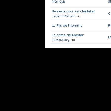
Némésis
S
Remède pour un charlatan
C
(
Isaac de Gérone
- 2)
Le Fils de l'homme
R
Le crime de Mayfair
M
(
Richard Jury
- 8)
Juste cause
J
The game
J
Dragon Rouge
T
(
Hannibal Lecter
- 1)
Le Fils prodigue
K
D
(
La trilogie Frankenstein
- 1)
Le Combat final
D
(
La trilogie Frankenstein
- 3)
La Cité de la nuit
E