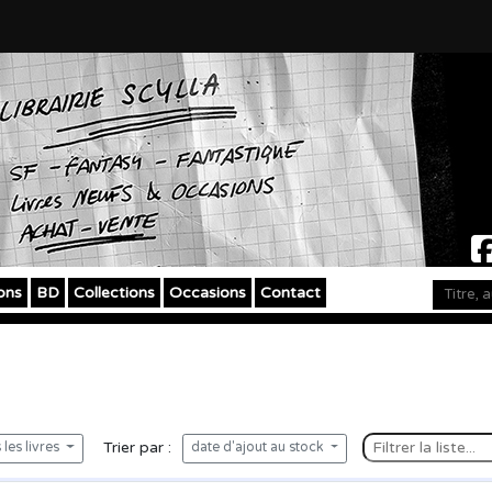
ons
BD
Collections
Occasions
Contact
Trier par :
les livres
date d'ajout au stock