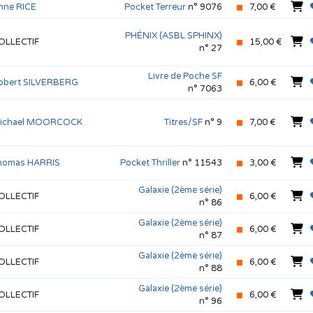
nne RICE
Pocket Terreur
n° 9076
7,00 €
PHÉNIX (ASBL SPHINX)
OLLECTIF
15,00 €
n° 27
Livre de Poche SF
obert SILVERBERG
6,00 €
n° 7063
ichael MOORCOCK
Titres/SF
n° 9
7,00 €
homas HARRIS
Pocket Thriller
n° 11543
3,00 €
Galaxie (2ème série)
OLLECTIF
6,00 €
n° 86
Galaxie (2ème série)
OLLECTIF
6,00 €
n° 87
Galaxie (2ème série)
OLLECTIF
6,00 €
n° 88
Galaxie (2ème série)
OLLECTIF
6,00 €
n° 96