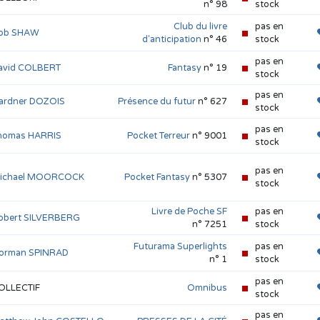
n° 98
stock
Club du livre
pas en
ob SHAW
d'anticipation
n° 46
stock
pas en
avid COLBERT
Fantasy
n° 19
stock
pas en
ardner DOZOIS
Présence du futur
n° 627
stock
pas en
homas HARRIS
Pocket Terreur
n° 9001
stock
pas en
ichael MOORCOCK
Pocket Fantasy
n° 5307
stock
Livre de Poche SF
pas en
obert SILVERBERG
n° 7251
stock
Futurama Superlights
pas en
orman SPINRAD
n° 1
stock
pas en
OLLECTIF
Omnibus
stock
pas en