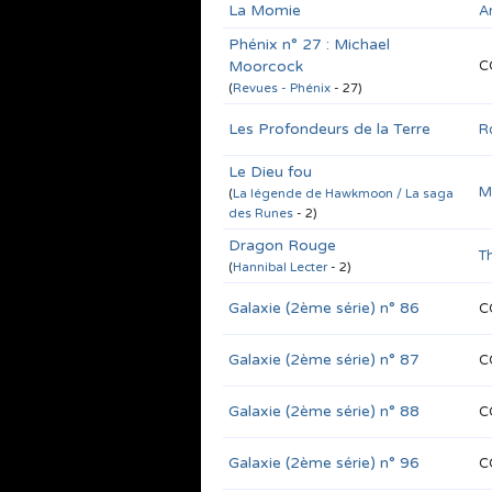
La Momie
A
Phénix n° 27 : Michael
Moorcock
C
(
Revues - Phénix
- 27)
Les Profondeurs de la Terre
R
Le Dieu fou
M
(
La légende de Hawkmoon / La saga
des Runes
- 2)
Dragon Rouge
T
(
Hannibal Lecter
- 2)
Galaxie (2ème série) n° 86
C
Galaxie (2ème série) n° 87
C
Galaxie (2ème série) n° 88
C
Galaxie (2ème série) n° 96
C