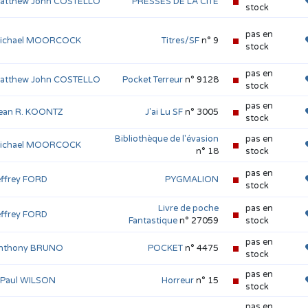
atthew John COSTELLO
PRESSES DE LA CITÉ
stock
pas en
ichael MOORCOCK
Titres/SF
n° 9
stock
pas en
atthew John COSTELLO
Pocket Terreur
n° 9128
stock
pas en
ean R. KOONTZ
J'ai Lu SF
n° 3005
stock
Bibliothèque de l'évasion
pas en
ichael MOORCOCK
n° 18
stock
pas en
effrey FORD
PYGMALION
stock
Livre de poche
pas en
effrey FORD
Fantastique
n° 27059
stock
pas en
nthony BRUNO
POCKET
n° 4475
stock
pas en
. Paul WILSON
Horreur
n° 15
stock
pas en