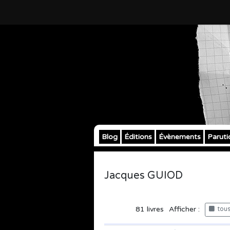
Blog
Éditions
Évènements
Paruti
Jacques GUIOD
81
livres
Afficher :
tous 