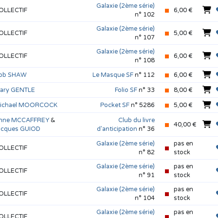
Galaxie (2ème série)
OLLECTIF
6,00 €
n° 102
Galaxie (2ème série)
OLLECTIF
5,00 €
n° 107
Galaxie (2ème série)
OLLECTIF
6,00 €
n° 108
ob SHAW
Le Masque SF
n° 112
6,00 €
ary GENTLE
Folio SF
n° 33
8,00 €
ichael MOORCOCK
Pocket SF
n° 5286
5,00 €
nne MCCAFFREY
&
Club du livre
40,00 €
acques GUIOD
d'anticipation
n° 36
Galaxie (2ème série)
pas en
OLLECTIF
n° 82
stock
Galaxie (2ème série)
pas en
OLLECTIF
n° 91
stock
Galaxie (2ème série)
pas en
OLLECTIF
n° 104
stock
Galaxie (2ème série)
pas en
OLLECTIF