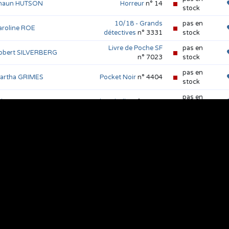
haun HUTSON
Horreur
n° 14
stock
10/18 - Grands
pas en
aroline ROE
détectives
n° 3331
stock
Livre de Poche SF
pas en
obert SILVERBERG
n° 7023
stock
pas en
artha GRIMES
Pocket Noir
n° 4404
stock
pas en
ohn KATZENBACH
Pocket Thriller
n° 10038
stock
pas en
eff ROVIN
Pocket Thriller
n° 10396
stock
pas en
homas HARRIS
Pocket Thriller
n° 11543
stock
evin J. ANDERSON
&
Livre de poche Thrillers
pas en
ean R. KOONTZ
n° 37234
stock
Livre de poche Thrillers
pas en
ean R. KOONTZ
n° 27048
stock
d GORMAN
&
Dean R.
Livre de poche Thrillers
pas en