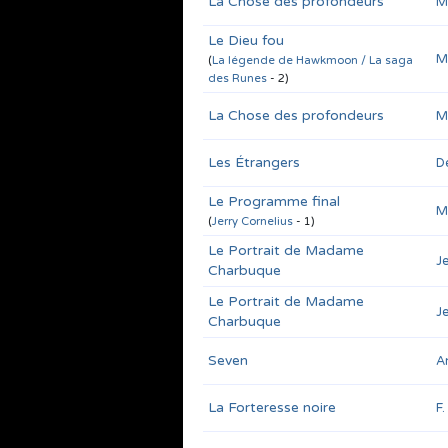
La Chose des profondeurs
M
Le Dieu fou
M
(
La légende de Hawkmoon / La saga
des Runes
- 2)
La Chose des profondeurs
M
Les Étrangers
D
Le Programme final
M
(
Jerry Cornelius
- 1)
Le Portrait de Madame
J
Charbuque
Le Portrait de Madame
J
Charbuque
Seven
A
La Forteresse noire
F