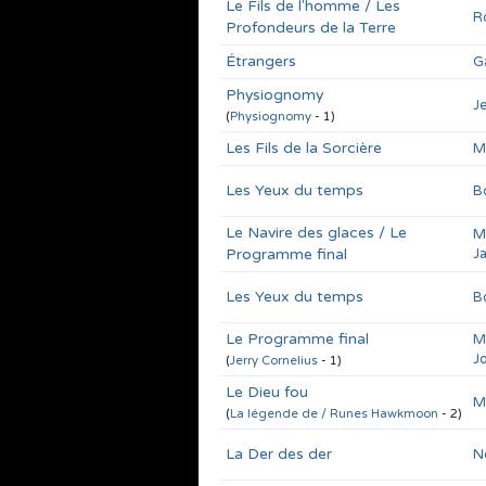
Le Fils de l'homme / Les
R
Profondeurs de la Terre
Étrangers
G
Physiognomy
J
(
Physiognomy
- 1)
Les Fils de la Sorcière
M
Les Yeux du temps
B
Le Navire des glaces / Le
M
Programme final
J
Les Yeux du temps
B
Le Programme final
M
J
(
Jerry Cornelius
- 1)
Le Dieu fou
M
(
La légende de / Runes Hawkmoon
- 2)
La Der des der
N