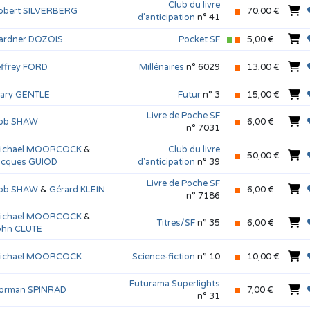
Club du livre
obert SILVERBERG
70,00 €
d'anticipation
n° 41
ardner DOZOIS
Pocket SF
5,00 €
effrey FORD
Millénaires
n° 6029
13,00 €
ary GENTLE
Futur
n° 3
15,00 €
Livre de Poche SF
ob SHAW
6,00 €
n° 7031
ichael MOORCOCK
&
Club du livre
50,00 €
acques GUIOD
d'anticipation
n° 39
Livre de Poche SF
ob SHAW
&
Gérard KLEIN
6,00 €
n° 7186
ichael MOORCOCK
&
Titres/SF
n° 35
6,00 €
ohn CLUTE
ichael MOORCOCK
Science-fiction
n° 10
10,00 €
Futurama Superlights
orman SPINRAD
7,00 €
n° 31