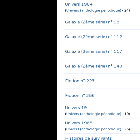
Univers 1984
(
Univers (anthologie périodique)
- 24)
Galaxie (2ème série) n° 98
Galaxie (2ème série) n° 112
Galaxie (2ème série) n° 117
Galaxie (2ème série) n° 140
Fiction n° 223
Fiction n° 356
Univers 19
(
Univers (anthologie périodique)
- 19)
Univers 1985
(
Univers (anthologie périodique)
- 25)
Histoires de survivants