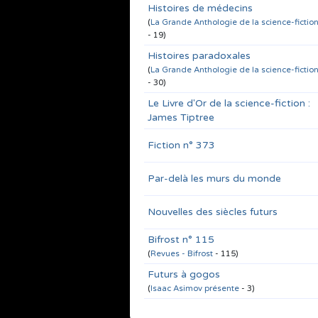
Histoires de médecins
(
La Grande Anthologie de la science-fictio
- 19)
Histoires paradoxales
(
La Grande Anthologie de la science-fictio
- 30)
Le Livre d'Or de la science-fiction :
James Tiptree
Fiction n° 373
Par-delà les murs du monde
Nouvelles des siècles futurs
Bifrost n° 115
(
Revues - Bifrost
- 115)
Futurs à gogos
(
Isaac Asimov présente
- 3)