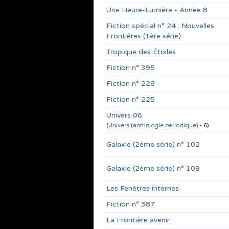
Une Heure-Lumière - Année 8
Fiction spécial n° 24 : Nouvelles
Frontières (1ère série)
Tropique des Étoiles
Fiction n° 395
Fiction n° 228
Fiction n° 225
Univers 06
(
Univers (anthologie périodique)
- 6)
Galaxie (2ème série) n° 102
Galaxie (2ème série) n° 109
Les Fenêtres internes
Fiction n° 387
La Frontière avenir