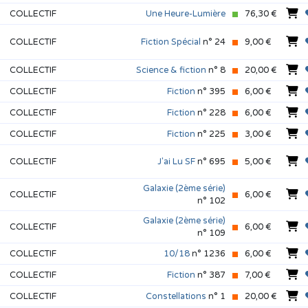
COLLECTIF
Une Heure-Lumière
76,30 €
COLLECTIF
Fiction Spécial
n° 24
9,00 €
COLLECTIF
Science & fiction
n° 8
20,00 €
COLLECTIF
Fiction
n° 395
6,00 €
COLLECTIF
Fiction
n° 228
6,00 €
COLLECTIF
Fiction
n° 225
3,00 €
COLLECTIF
J'ai Lu SF
n° 695
5,00 €
Galaxie (2ème série)
COLLECTIF
6,00 €
n° 102
Galaxie (2ème série)
COLLECTIF
6,00 €
n° 109
COLLECTIF
10/18
n° 1236
6,00 €
COLLECTIF
Fiction
n° 387
7,00 €
COLLECTIF
Constellations
n° 1
20,00 €