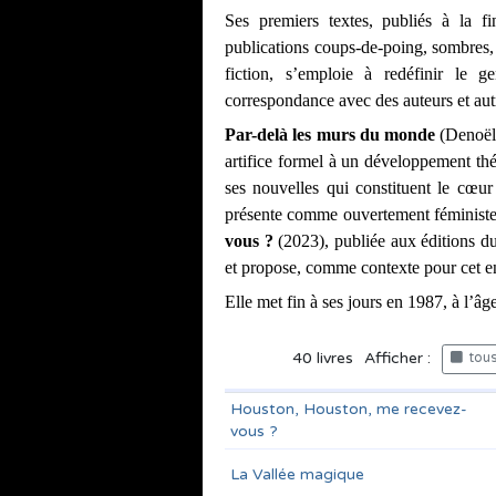
Ses premiers textes, publiés à la fi
publications coups-de-poing, sombres, g
fiction, s’emploie à redéfinir le ge
correspondance avec des auteurs et au
Par-delà les murs du monde 
(Denoël,
artifice formel à un développement thé
ses nouvelles qui constituent le cœur
présente comme ouvertement féministe 
vous ? 
(2023), publiée aux éditions du
et propose, comme contexte pour cet eng
Elle met fin à ses jours en 1987, à l’âg
40
livres
Afficher :
tous 
Houston, Houston, me recevez-
vous ?
La Vallée magique