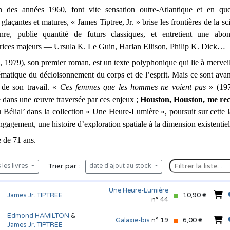
n des années 1960, font vite sensation outre-Atlantique et en que
laçantes et matures, « James Tiptree, Jr. » brise les frontières de la sc
nre, publie quantité de futurs classiques, et entretient une abon
trices majeurs — Ursula K. Le Guin, Harlan Ellison, Philip K. Dick…
 1979), son premier roman, est un texte polyphonique qui lie à merveill
matique du décloisonnement du corps et de l’esprit. Mais ce sont avant
 de son travail. « 
Ces femmes que les hommes ne voient pas
 » (197
dans une œuvre traversée par ces enjeux ; 
Houston, Houston, me rec
 Bélial’ dans la collection « Une Heure-Lumière », poursuit sur cette l
agement, une histoire d’exploration spatiale à la dimension existentiel
e de 71 ans.
Trier par :
les livres
date d'ajout au stock
Une Heure-Lumière
James Jr. TIPTREE
10,90 €
n° 44
Edmond HAMILTON
&
Galaxie-bis
n° 19
6,00 €
James Jr. TIPTREE