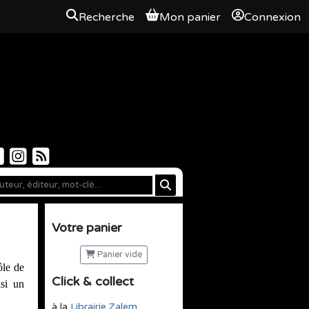
Recherche
Mon panier
Connexion
Votre panier
Panier vide
le de 
Click & collect
si un 
à la
Librairie Zalem