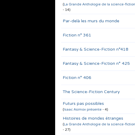
(
La Grande Anthologie de la science-fictio
- 14)
Par-delà les murs du monde
Fiction n° 361
Fantasy & Science-Fiction n°418
Fantasy & Science-Fiction n° 425
Fiction n° 406
The Science-Fiction Century
Futurs pas possibles
(
Isaac Asimov présente
- 4)
Histoires de mondes étranges
(
La Grande Anthologie de la science-fictio
- 27)