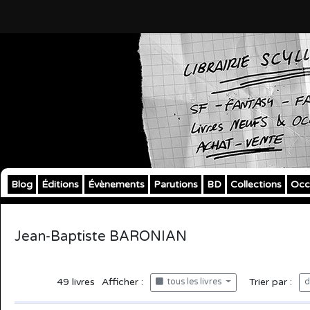
Blog
Éditions
Évènements
Parutions
BD
Collections
Occ
Jean-Baptiste BARONIAN
49
livres
Afficher :
Trier par :
tous les livres
d