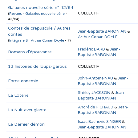
Galaxies nouvelle série n° 42/84
COLLECTIF
(
Revues - Galaxies nouvelle série
-
42/84)
Contes de crépuscule / Autres
Jean-Baptiste BARONIAN
&
contes
Arthur Conan DOYLE
(
Intégrale Sir Arthur Conan Doyle
- 7)
Frédéric DARD
&
Jean-
Romans d'épouvante
Baptiste BARONIAN
13 histoires de loups-garous
COLLECTIF
John-Antoine NAU
&
Jean-
Force ennemie
Baptiste BARONIAN
Shirley JACKSON
&
Jean-
La Loterie
Baptiste BARONIAN
André de RICHAUD
&
Jean-
La Nuit aveuglante
Baptiste BARONIAN
Isaac Bashevis SINGER
&
Le Dernier démon
Jean-Baptiste BARONIAN