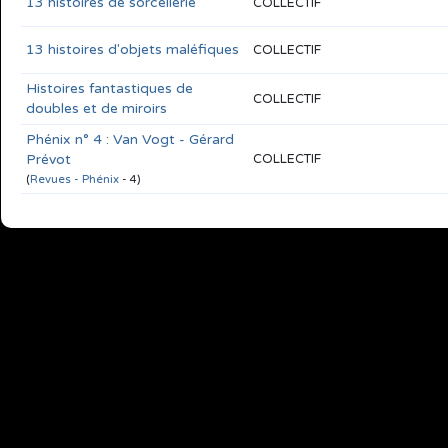
13 histoires de sorcellerie
COLLECTIF
13 histoires d'objets maléfiques
COLLECTIF
Histoires fantastiques de
COLLECTIF
doubles et de miroirs
Phénix n° 4 : Van Vogt - Gérard
Prévot
COLLECTIF
(
Revues - Phénix
- 4)