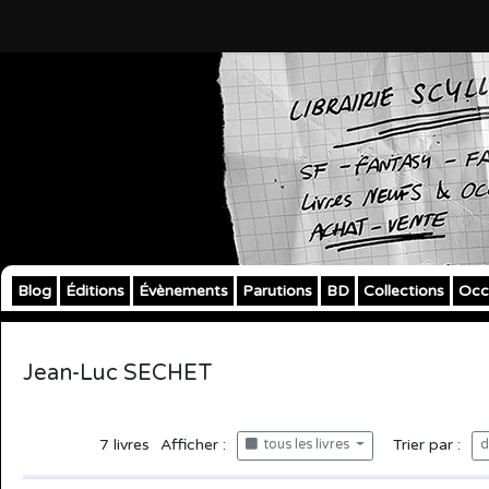
Blog
Éditions
Évènements
Parutions
BD
Collections
Occ
Jean-Luc SECHET
7
livres
Afficher :
Trier par :
tous les livres
d