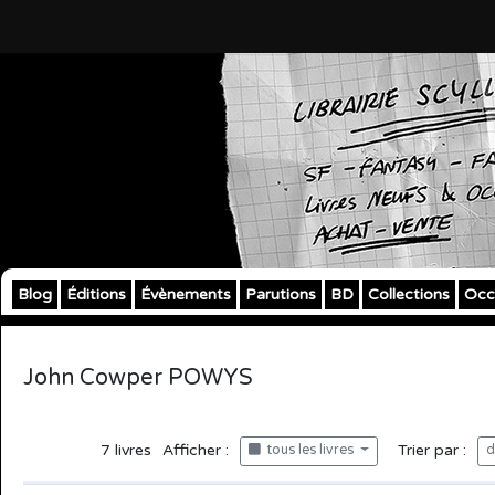
Blog
Éditions
Évènements
Parutions
BD
Collections
Occ
John Cowper POWYS
7
livres
Afficher :
Trier par :
tous les livres
d