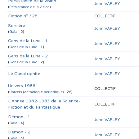
Persistance de la vision
John VARLEY
(
Persistance de la vision
)
Fiction n° 328
COLLECTIF
Sorcière
John VARLEY
(
Gaïa
- 2)
Gens de la Lune - 1
John VARLEY
(
Gens de la Lune
- 1)
Gens de la Lune - 2
John VARLEY
(
Gens de la Lune
- 2)
Le Canal ophite
John VARLEY
Univers 1986
COLLECTIF
(
Univers (anthologie périodique)
- 26)
L'Année 1982-1983 de la Science-
COLLECTIF
Fiction et du Fantastique
Démon - 1
John VARLEY
(
Gaïa
- 4)
Démon - 2
John VARLEY
(
Gaïa
- 5)