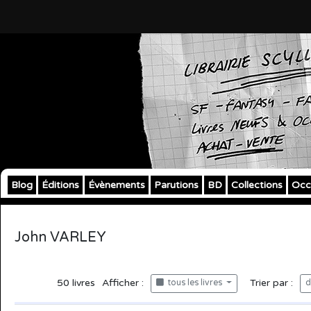
Blog
Éditions
Évènements
Parutions
BD
Collections
Occ
John VARLEY
50
livres
Afficher :
Trier par :
tous les livres
d