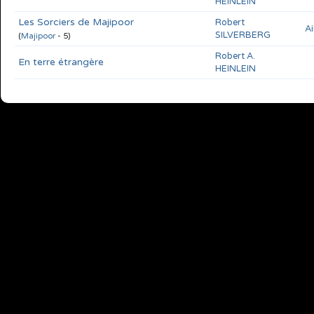
HEINLEIN
Les Sorciers de Majipoor
Robert
Ai
SILVERBERG
(
Majipoor
- 5)
Robert A.
En terre étrangère
HEINLEIN