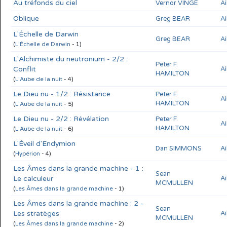
Au tréfonds du ciel
Vernor VINGE
Ai
Oblique
Greg BEAR
Ai
L'Échelle de Darwin
Greg BEAR
Ai
(
L'Échelle de Darwin
- 1)
L'Alchimiste du neutronium - 2/2 :
Peter F.
Conflit
Ai
HAMILTON
(
L'Aube de la nuit
- 4)
Le Dieu nu - 1/2 : Résistance
Peter F.
Ai
HAMILTON
(
L'Aube de la nuit
- 5)
Le Dieu nu - 2/2 : Révélation
Peter F.
Ai
HAMILTON
(
L'Aube de la nuit
- 6)
L'Éveil d'Endymion
Dan SIMMONS
Ai
(
Hypérion
- 4)
Les Âmes dans la grande machine - 1 :
Sean
Le calculeur
Ai
MCMULLEN
(
Les Âmes dans la grande machine
- 1)
Les Âmes dans la grande machine : 2 -
Sean
Les stratèges
Ai
MCMULLEN
(
Les Âmes dans la grande machine
- 2)