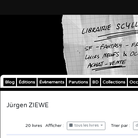
Blog
Éditions
Évènements
Parutions
BD
Collections
Occ
Jürgen ZIEWE
20
livres
Afficher :
Trier par :
tous les livres
d