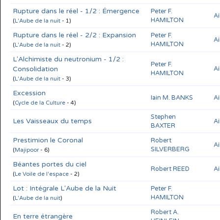
Rupture dans le réel - 1/2 : Émergence
Peter F.
Ai
HAMILTON
(
L'Aube de la nuit
- 1)
Rupture dans le réel - 2/2 : Expansion
Peter F.
Ai
HAMILTON
(
L'Aube de la nuit
- 2)
L'Alchimiste du neutronium - 1/2 :
Peter F.
Consolidation
Ai
HAMILTON
(
L'Aube de la nuit
- 3)
Excession
Iain M. BANKS
Ai
(
Cycle de la Culture
- 4)
Stephen
Les Vaisseaux du temps
Ai
BAXTER
Prestimion le Coronal
Robert
Ai
SILVERBERG
(
Majipoor
- 6)
Béantes portes du ciel
Robert REED
Ai
(
Le Voile de l'espace
- 2)
Lot : Intégrale L'Aube de la Nuit
Peter F.
HAMILTON
(
L'Aube de la nuit
)
Robert A.
En terre étrangère