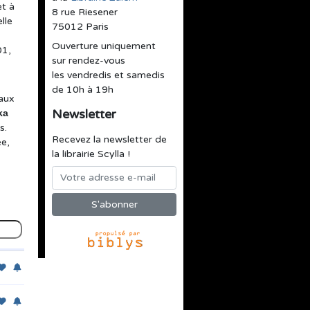
et à
8 rue Riesener
lle
75012 Paris
Ouverture uniquement
1,
sur rendez-vous
les vendredis et samedis
de 10h à 19h
 aux
Newsletter
ka
s.
Recevez la newsletter de
ée,
la librairie Scylla !