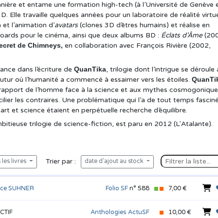
anière et entame une formation high-tech (à l’Université de Genève 
. Elle travaille quelques années pour un laboratoire de réalité virtue
 et l’animation d’
avatars
(clones 3D d’êtres humains) et réalise en
boards pour le cinéma, ainsi que deux albums BD :
Éclats d’Âme
(200
ecret de Chimneys,
en collaboration avec François Rivière (2002,
 lance dans l’écriture de
QuanTika
, trilogie dont l’intrigue se déroule
utur où l’humanité a commencé à essaimer vers les étoiles.
QuanTi
le rapport de l’homme face à la science et aux mythes cosmogonique
lier les contraires. Une problématique qui l’a de tout temps fascin
art et science étaient en perpétuelle recherche d’équilibre.
itieuse trilogie de science-fiction, est paru en 2012 (L'Atalante).
Trier par :
les livres
date d'ajout au stock
nce SUHNER
Folio SF
n° 588
7,00 €
CTIF
Anthologies ActuSF
10,00 €