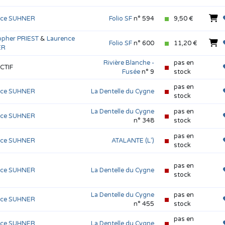
nce SUHNER
Folio SF
n° 594
9,50 €
opher PRIEST
&
Laurence
Folio SF
n° 600
11,20 €
ER
Rivière Blanche -
pas en
CTIF
Fusée
n° 9
stock
pas en
nce SUHNER
La Dentelle du Cygne
stock
La Dentelle du Cygne
pas en
nce SUHNER
n° 348
stock
pas en
nce SUHNER
ATALANTE (L')
stock
pas en
nce SUHNER
La Dentelle du Cygne
stock
La Dentelle du Cygne
pas en
nce SUHNER
n° 455
stock
pas en
nce SUHNER
La Dentelle du Cygne