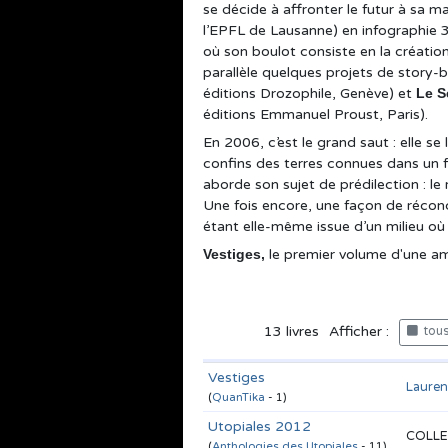
se décide à affronter le futur à sa m
l’EPFL de Lausanne) en infographie 3D
où son boulot consiste en la création
parallèle quelques projets de story-
éditions Drozophile, Genève) et
Le S
éditions Emmanuel Proust, Paris).
En 2006, c’est le grand saut : elle se
confins des terres connues dans un f
aborde son sujet de prédilection : 
Une fois encore, une façon de réconci
étant elle-même issue d’un milieu où 
Vestiges,
le premier volume d'une amb
13
livres
Afficher :
tous 
Vestiges
Laure
(
QuanTika
- 1)
Utopiales 2012
COLLE
(
Anthologies des Utopiales
- 11)