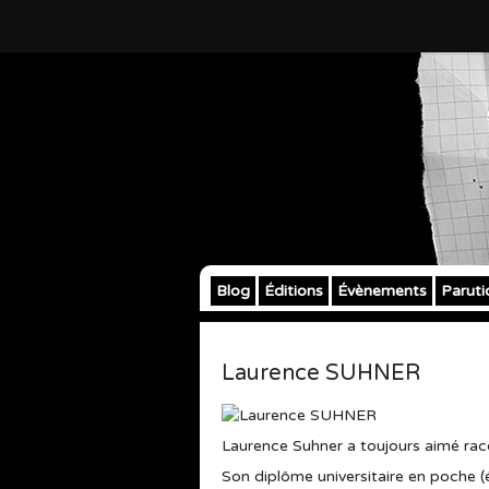
Blog
Éditions
Évènements
Paruti
Laurence SUHNER
Laurence Suhner a toujours aimé raco
Son diplôme universitaire en poche (é