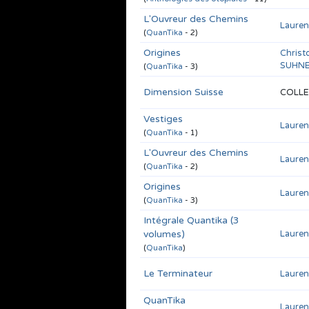
L'Ouvreur des Chemins
Laure
(
QuanTika
- 2)
Origines
Christ
SUHN
(
QuanTika
- 3)
Dimension Suisse
COLLE
Vestiges
Laure
(
QuanTika
- 1)
L'Ouvreur des Chemins
Laure
(
QuanTika
- 2)
Origines
Laure
(
QuanTika
- 3)
Intégrale Quantika (3
volumes)
Laure
(
QuanTika
)
Le Terminateur
Laure
QuanTika
Laure