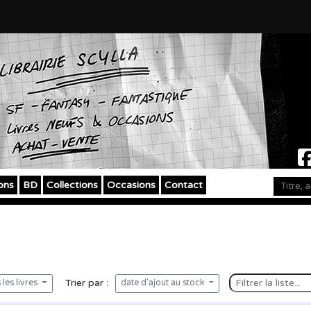
ons
BD
Collections
Occasions
Contact
Trier par :
les livres
date d'ajout au stock