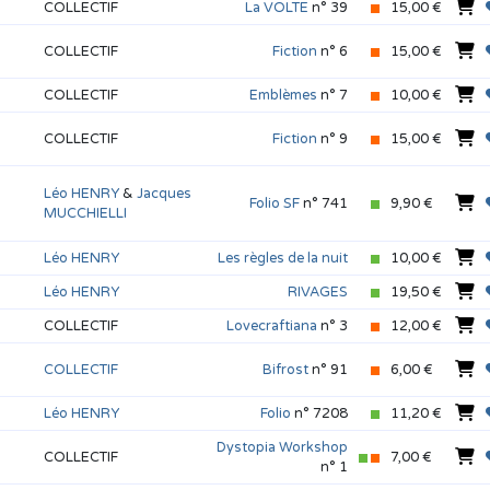
COLLECTIF
La VOLTE
n° 39
15,00 €
COLLECTIF
Fiction
n° 6
15,00 €
COLLECTIF
Emblèmes
n° 7
10,00 €
COLLECTIF
Fiction
n° 9
15,00 €
Léo HENRY
&
Jacques
Folio SF
n° 741
9,90 €
MUCCHIELLI
Léo HENRY
Les règles de la nuit
10,00 €
Léo HENRY
RIVAGES
19,50 €
COLLECTIF
Lovecraftiana
n° 3
12,00 €
COLLECTIF
Bifrost
n° 91
6,00 €
Léo HENRY
Folio
n° 7208
11,20 €
Dystopia Workshop
COLLECTIF
7,00 €
n° 1