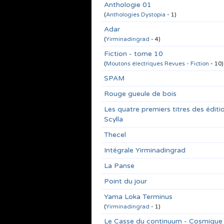
Anthologie 01
(
Anthologies Dystopia
- 1)
Adar
(
Yirminadingrad
- 4)
Fiction - tome 10
(
Moutons électriques Revues - Fiction
- 10)
SPAM
Rouge gueule de bois
Les quatre premiers titres des éditi
Scylla
Thecel
Intégrale Yirminadingrad
La Panse
Point du jour
Yama Loka Terminus
(
Yirminadingrad
- 1)
Le Casse du continuum - Cosmique f