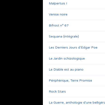
Malpertuis I
Venise noire
Bifrost n° 67
Sequana (intégrale)
Les Derniers Jours d'Edgar Poe
Le Jardin schizologique
Le Diable est au piano
Périphérique, Terre Promise
Rock Stars
La Guerre, anthologie d'une belligé