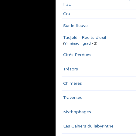
frac
Cru
Sur le fleuve
Tadjélé - Récits d'exil
(
Yirminadingrad
- 3)
Cités Perdues
Trésors
Chimères
Traverses
Mythophages
Les Cahiers du labyrinthe