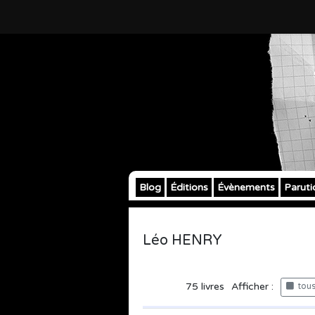
Blog
Éditions
Évènements
Paruti
Léo HENRY
75
livres
Afficher :
tous 