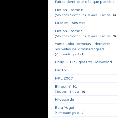
Faites demi-tour dès que possible
Fiction - tome 6
(
Moutons électriques Revues - Fiction
- 6)
La Mort... ses vies
Fiction - tome 9
(
Moutons électriques Revues - Fiction
- 9)
Yama Loka Terminus - dernières
nouvelles de Yirminadingrad
(
Yirminadingrad
- 1)
Philip K. Dick goes to Hollywood
Héctor
HPL 2007
Bifrost n° 91
(
Revues - Bifrost
- 91)
Hildegarde
Bara Yogoï
(
Yirminadingrad
- 2)