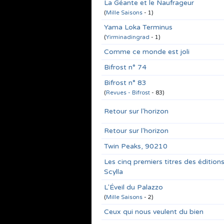
La Géante et le Naufrageur
(
Mille Saisons
- 1)
Yama Loka Terminus
(
Yirminadingrad
- 1)
Comme ce monde est joli
Bifrost n° 74
Bifrost n° 83
(
Revues - Bifrost
- 83)
Retour sur l'horizon
Retour sur l'horizon
Twin Peaks, 90210
Les cinq premiers titres des édition
Scylla
L'Éveil du Palazzo
(
Mille Saisons
- 2)
Ceux qui nous veulent du bien