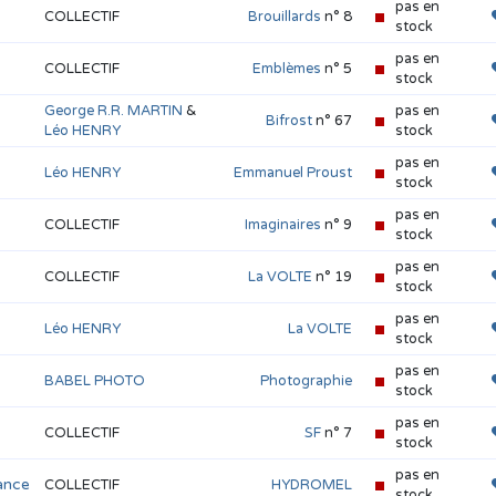
pas en
COLLECTIF
Brouillards
n° 8
stock
pas en
COLLECTIF
Emblèmes
n° 5
stock
George R.R. MARTIN
&
pas en
Bifrost
n° 67
Léo HENRY
stock
pas en
Léo HENRY
Emmanuel Proust
stock
pas en
COLLECTIF
Imaginaires
n° 9
stock
pas en
COLLECTIF
La VOLTE
n° 19
stock
pas en
Léo HENRY
La VOLTE
stock
pas en
BABEL PHOTO
Photographie
stock
pas en
COLLECTIF
SF
n° 7
stock
pas en
rance
COLLECTIF
HYDROMEL
stock