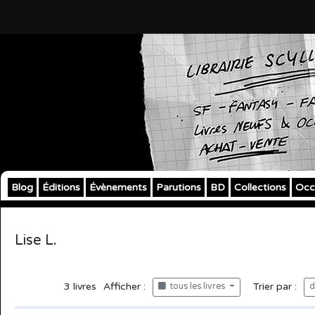
Blog
Éditions
Évènements
Parutions
BD
Collections
Occ
Lise L.
3
livres
Afficher :
Trier par :
tous les livres
d