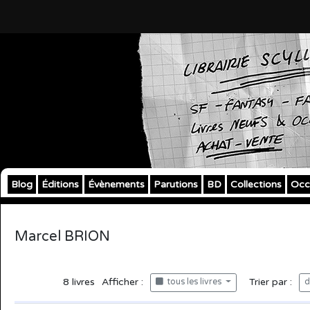
Blog
Éditions
Évènements
Parutions
BD
Collections
Occ
Marcel BRION
8
livres
Afficher :
Trier par :
tous les livres
d