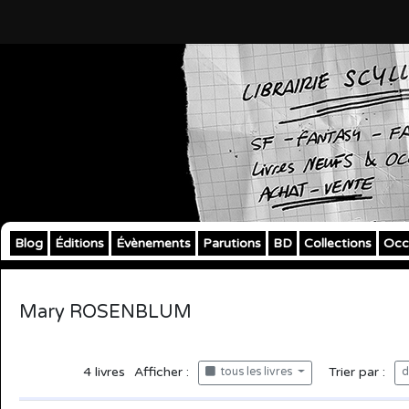
Blog
Éditions
Évènements
Parutions
BD
Collections
Occ
Mary ROSENBLUM
4
livres
Afficher :
Trier par :
tous les livres
d