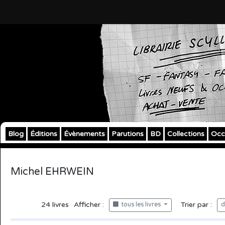
Blog
Éditions
Évènements
Parutions
BD
Collections
Occ
Michel EHRWEIN
24
livres
Afficher :
Trier par :
tous les livres
d