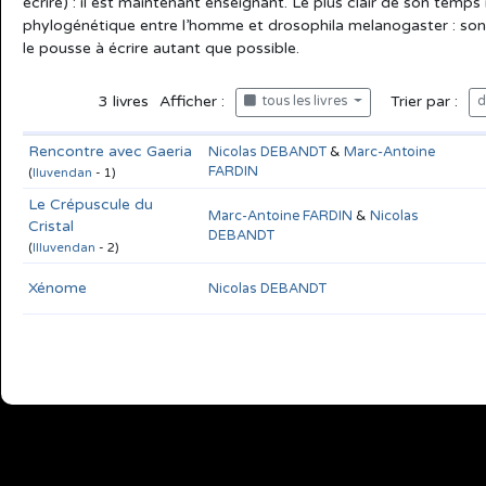
écrire) : il est maintenant enseignant. Le plus clair de son temps
phylogénétique entre l’homme et drosophila melanogaster : son 
le pousse à écrire autant que possible.
3
livres
Afficher :
Trier par :
tous les livres
d
Rencontre avec Gaeria
Nicolas DEBANDT
&
Marc-Antoine
FARDIN
(
Iluvendan
- 1)
Le Crépuscule du
Marc-Antoine FARDIN
&
Nicolas
Cristal
DEBANDT
(
Illuvendan
- 2)
Xénome
Nicolas DEBANDT