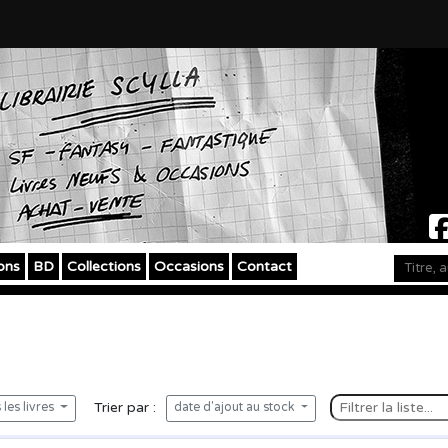
ons
BD
Collections
Occasions
Contact
Trier par :
les livres
date d'ajout au stock