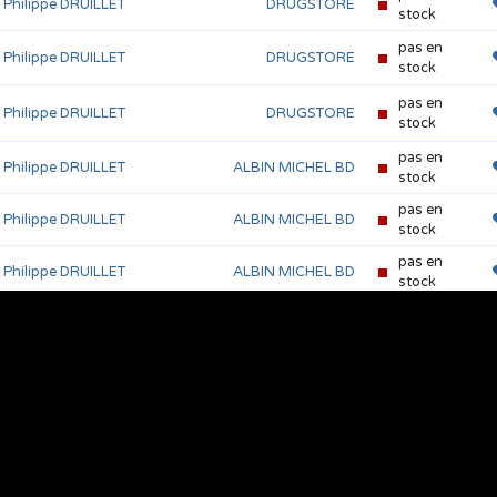
Philippe DRUILLET
DRUGSTORE
stock
pas en
Philippe DRUILLET
DRUGSTORE
stock
pas en
Philippe DRUILLET
DRUGSTORE
stock
pas en
Philippe DRUILLET
ALBIN MICHEL BD
stock
pas en
Philippe DRUILLET
ALBIN MICHEL BD
stock
pas en
Philippe DRUILLET
ALBIN MICHEL BD
stock
pas en
Michel DEMUTH
ALBIN MICHEL BD
stock
pas en
Gaston LEROUX
Aventures fantastiques
n° 3
stock
Philippe DRUILLET
&
pas en
Les arènes
David ALLIOT
stock
pas en
COLLECTIF
Hermaphrodite (revue)
n° 9
stock