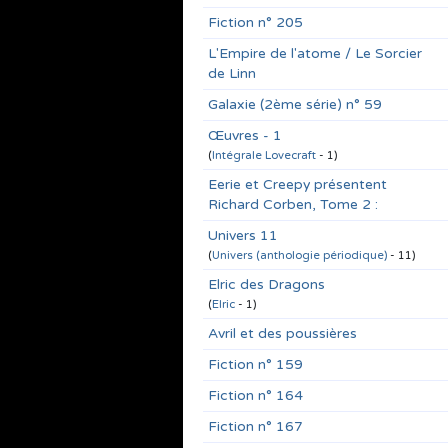
Fiction n° 205
L'Empire de l'atome / Le Sorcier
de Linn
Galaxie (2ème série) n° 59
Œuvres - 1
(
Intégrale Lovecraft
- 1)
Eerie et Creepy présentent
Richard Corben, Tome 2 :
Univers 11
(
Univers (anthologie périodique)
- 11)
Elric des Dragons
(
Elric
- 1)
Avril et des poussières
Fiction n° 159
Fiction n° 164
Fiction n° 167