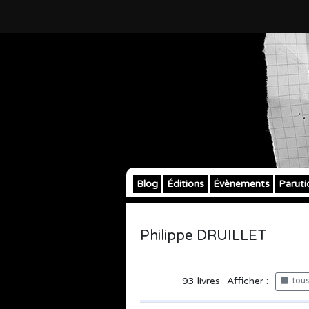
Blog
Éditions
Évènements
Paruti
Philippe DRUILLET
93
livres
Afficher :
tous 