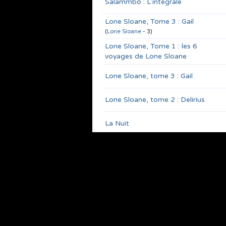
Salammbô : L'intégrale
Lone Sloane, Tome 3 : Gail
(
Lone Sloane
- 3)
Lone Sloane, Tome 1 : les 6
voyages de Lone Sloane
Lone Sloane, tome 3 : Gail
Lone Sloane, tome 2 : Delirius
La Nuit
Yragaël, tome 1
La Poupée sanglante / La Machine
à assassiner
Delirium
Hermaphrodite n° 9 : science-