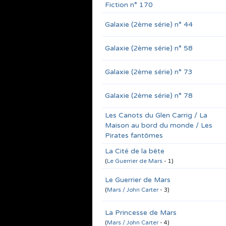
Fiction n° 170
Galaxie (2ème série) n° 44
Galaxie (2ème série) n° 58
Galaxie (2ème série) n° 73
Galaxie (2ème série) n° 78
Les Canots du Glen Carrig / La
Maison au bord du monde / Les
Pirates fantômes
La Cité de la bête
(
Le Guerrier de Mars
- 1)
Le Guerrier de Mars
(
Mars / John Carter
- 3)
La Princesse de Mars
(
Mars / John Carter
- 4)