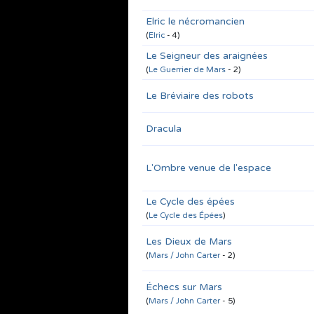
Elric le nécromancien
(
Elric
- 4)
Le Seigneur des araignées
(
Le Guerrier de Mars
- 2)
Le Bréviaire des robots
Dracula
L'Ombre venue de l'espace
Le Cycle des épées
(
Le Cycle des Épées
)
Les Dieux de Mars
(
Mars / John Carter
- 2)
Échecs sur Mars
(
Mars / John Carter
- 5)