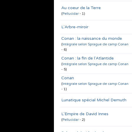
Au coeur de la Terre
(
Pellucidar
- 1)
L'Arbre-miroir
Conan : la naissance du monde
(
Intégrale selon Sprague de camp Conan
- 6)
Conan : la fin de l'Atlantide
(
Intégrale selon Sprague de camp Conan
- 5)
Conan
(
Intégrale selon Sprague de camp Conan
- 1)
Lunatique spécial Michel Demuth
L'Empire de David Innes
(
Pellucidar
- 2)