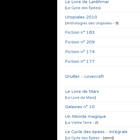
Le Livre de Lankhmar
(
Le Cycle des Épées
)
Utopiales 2010
(
Anthologies des Utopiales
- 9)
Fiction n° 183
Fiction n° 209
Fiction n° 174
Fiction n° 177
Druillet - Lovecraft
Le Livre de Mars
(
Le Livre de Mars
)
Galaxies n° 10
Un Monde magique
(
La Vieille Terre
- 2)
Le Cycle des épées - Intégrale
(
Le Cycle des Épées
- (omn))