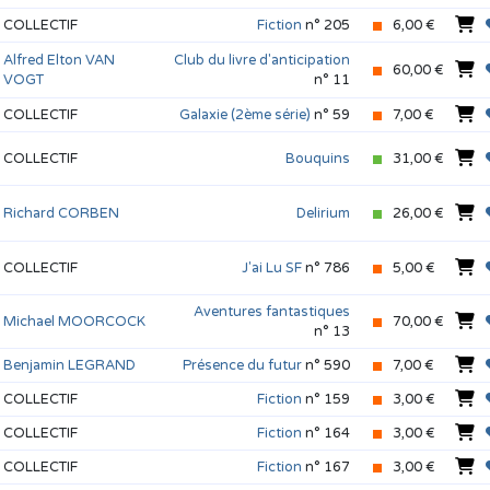
COLLECTIF
Fiction
n° 205
6,00 €
Alfred Elton VAN
Club du livre d'anticipation
60,00 €
VOGT
n° 11
COLLECTIF
Galaxie (2ème série)
n° 59
7,00 €
COLLECTIF
Bouquins
31,00 €
Richard CORBEN
Delirium
26,00 €
COLLECTIF
J'ai Lu SF
n° 786
5,00 €
Aventures fantastiques
Michael MOORCOCK
70,00 €
n° 13
Benjamin LEGRAND
Présence du futur
n° 590
7,00 €
COLLECTIF
Fiction
n° 159
3,00 €
COLLECTIF
Fiction
n° 164
3,00 €
COLLECTIF
Fiction
n° 167
3,00 €