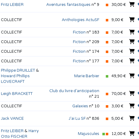
Fritz LEIBER
Aventures fantastiques
n° 9
30,00 €
COLLECTIF
Anthologies ActuSF
9,00 €
COLLECTIF
Fiction
n° 183
7,00 €
COLLECTIF
Fiction
n° 209
7,00 €
COLLECTIF
Fiction
n° 174
7,00 €
COLLECTIF
Fiction
n° 177
7,00 €
Philippe DRUILLET
&
Howard Phillips
Marie Barbier
49,90 €
LOVECRAFT
Club du livre d'anticipation
Leigh BRACKETT
70,00 €
n° 21
COLLECTIF
Galaxies
n° 10
3,00 €
Jack VANCE
J'ai Lu SF
n° 836
5,00 €
Fritz LEIBER
&
Harry
Majuscules
12,00 €
Otto FISCHER